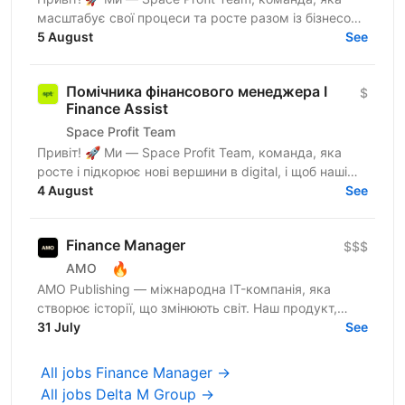
масштабує свої процеси та росте разом із бізнесом.
Саме тому шукаємо Асистента CFO /
5 August
See
Операційного...
Помічника фінансового менеджера I
$
Finance Assist
Space Profit Team
Привіт! 🚀 Ми — Space Profit Team, команда, яка
росте і підкорює нові вершини в digital, і щоб наші
цифри завжди співали в унісон, шукаємо
4 August
See
Помічника...
Finance Manager
$$$
🔥
AMO
AMO Publishing — міжнародна IT-компанія, яка
створює історії, що змінюють світ. Наш продукт,
AmoMama, є одним із найбільших онлайн-таблоїдів,
31 July
See
який щомісяця...
All jobs Finance Manager →
All jobs Delta M Group →