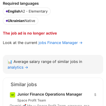
Required languages
English
A2 - Elementary
Ukrainian
Native
The job ad is no longer active
Look at the current
jobs Finance Manager →
📊
Average salary range of similar jobs in
analytics →
Similar jobs
Junior Finance Operations Manager
$
Space Profit Team
Привіт! 🚀 Ми — Space Profit Team, команда, яка