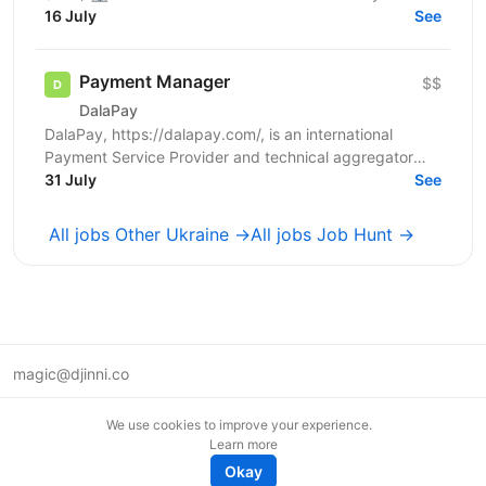
16 July
інші артисти. 🕤 Зайнятість: повна. 🔎 Про роль Ми...
See
Payment Manager
$$
DalaPay
DalaPay, https://dalapay.com/, is an international
Payment Service Provider and technical aggregator
that provides comprehensive payment solutions for...
31 July
See
All jobs Other Ukraine →
All jobs Job Hunt →
magic@djinni.co
Terms of Use
We use cookies to improve your experience.
Suggest an idea
Learn more
Remote tech jobs in Europe
Okay