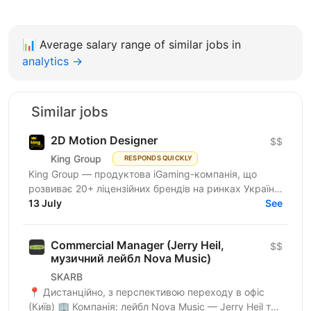
📊
Average salary range of similar jobs in
analytics →
Similar jobs
2D Motion Designer
$$
King Group
RESPONDS QUICKLY
King Group — продуктова iGaming-компанія, що
розвиває 20+ ліцензійних брендів на ринках України
та Tier 1. Більше 1 000 спеціалістів і 4 000 000+...
13 July
See
Commercial Manager (Jerry Heil,
$$
музичний лейбл Nova Music)
SKARB
📍 Дистанційно, з перспективою переходу в офіс
(Київ) 🏢 Компанія: лейбл Nova Music — Jerry Heil та