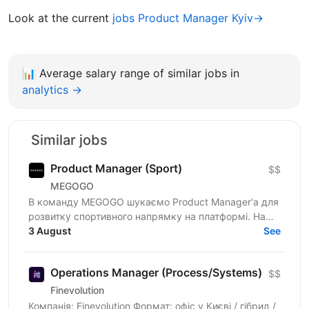
Look at the current
jobs Product Manager Kyiv→
📊
Average salary range of similar jobs in
analytics →
Similar jobs
Product Manager (Sport)
$$
MEGOGO
В команду MEGOGO шукаємо Product Manager'а для
розвитку спортивного напрямку на платформі. Наш
ідеальний кандидат має: — 2+ роки досвіду роботи
3 August
See
продактом...
Operations Manager (Process/Systems)
$$
Finevolution
Компанія: Finevolution Формат: офіс у Києві / гібрид /