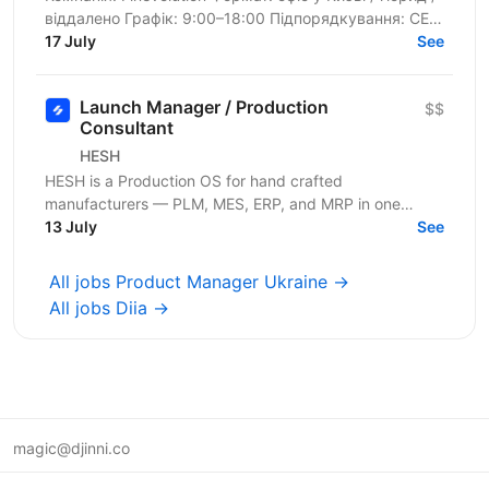
віддалено Графік: 9:00–18:00 Підпорядкування: CEO
Рівень: Middle / Senior Оплата: ставка + бонуси за...
17 July
See
Launch Manager / Production
$$
Consultant
HESH
HESH is a Production OS for hand crafted
manufacturers — PLM, MES, ERP, and MRP in one
platform, powered by AI agents. We're looking for a
13 July
See
Launch Manager /...
All jobs Product Manager Ukraine →
All jobs Diia →
magic@djinni.co
Terms of Use