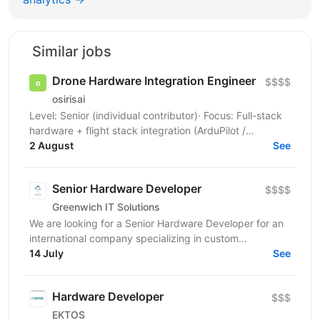
Similar jobs
Drone Hardware Integration Engineer
$$$$
osirisai
Level: Senior (individual contributor)· Focus: Full-stack
hardware + flight stack integration (ArduPilot /
2 August
Betaflight) Location: On-site (lab / hangar) ...
See
Senior Hardware Developer
$$$$
Greenwich IT Solutions
We are looking for a Senior Hardware Developer for an
international company specializing in custom
electronics development for embedded,...
14 July
See
Hardware Developer
$$$
EKTOS