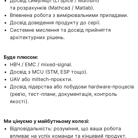
Досвід симуляції (LTSpice / Multisim)
та розрахунків (Mathcad / Matlab).
Впевнена робота з вимірювальними приладами.
Досвід доведення продукту до серії.
Системне мислення та досвід прийняття
архітектурних рішень.
Буде плюсом:
НВЧ / EMC / mixed-signal.
Досвід з MCU (STM, ESP тощо).
UAV або miltech-проєкти.
Досвід лідерства або побудови hardware-процесів
(рев’ю, тест-плани, документація, контроль
якості).
Ми цінуємо у майбутньому колезі:
Відповідальність: розуміння, що ваша робота
впливає на успіх команди та кінцевий продукт.