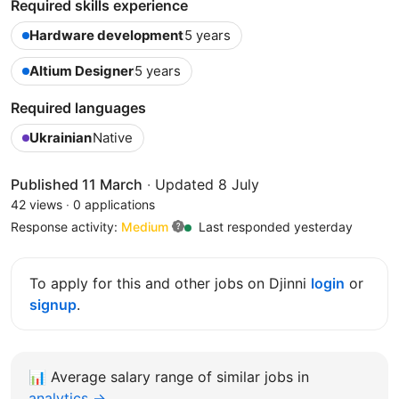
Required skills experience
Hardware development
5 years
Altium Designer
5 years
Required languages
Ukrainian
Native
Published 11 March
·
Updated 8 July
42 views
·
0 applications
Response activity:
Medium
Last responded yesterday
To apply for this and other jobs on Djinni
login
or
signup
.
📊
Average salary range of similar jobs in
analytics →