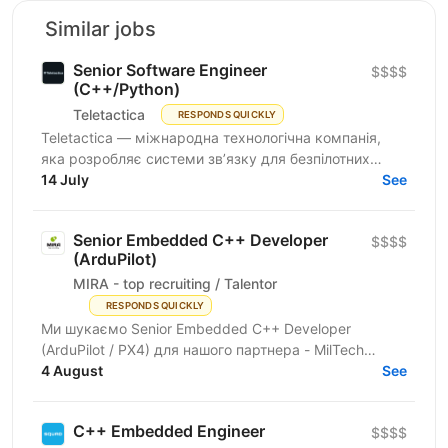
Similar jobs
Senior Software Engineer
$$$$
(C++/Python)
Teletactica
RESPONDS QUICKLY
Teletactica — міжнародна технологічна компанія,
яка розробляє системи зв’язку для безпілотних
авіаційних комплексів (БПаК), та охоплює як
14 July
See
рішення...
Senior Embedded C++ Developer
$$$$
(ArduPilot)
MIRA - top recruiting / Talentor
RESPONDS QUICKLY
Ми шукаємо Senior Embedded C++ Developer
(ArduPilot / PX4) для нашого партнера - MilTech
компанії, яка має повний цикл дизайну, розробки та
4 August
See
виробництва...
C++ Embedded Engineer
$$$$