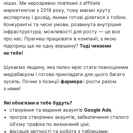
нішах. Ми нерозривно пов’язані з affiliate
маркетингом з 2018 року, тому маємо круту
експертизу і досвід, якими готові ділитися з тобою.
Конкурентні та чесні умови, розвинута внутрішня
інфраструктура, можливості для росту — це все
про нас. Прагнеш працювати в компанії, з якою
підкориш ще не одну вершину?
Тоді чекаємо
на тебе!
Шукаємо людину, яка палко мріє стати повноцінним
медіабаєром і готова прикладати для цього багато
зусиль. Почни з позиції
фармера
і рости разом
з нами!
Які обов’язки в тебе будуть?
створення та ведення акаунтів
Google Ads
;
прогрів створених акаунтів, забезпечення сталого
об'єму трафіка по визначеній ціні;
фіксація звітності та робота з таблицями;