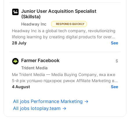
Junior User Acquisition Specialist
(Skillsta)
Headway Inc
RESPONDS QUICKLY
Headway Inc is a global tech company, revolutionizing
lifelong learning by creating digital products for over
150 million users worldwide. Our mission is to...
28 July
See
Farmer Facebook
$
Trident Media
Ми Trident Media — Media Buying Company, яка вже
5-й рік успішно підкорює ринок Affiliate Marketing в
4 August
ніші IGaming 🎰 Наразі активно маштабуємось та...
See
All jobs Performance Marketing →
All jobs lotoplay.team →