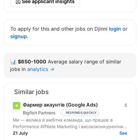
See applicant insights
To apply for this and other jobs on Djinni
login
or
signup
.
📊
$650-1000
Average salary range of similar
jobs in
analytics →
Similar jobs
Фармер акаунтів (Google Ads)
$
Bigfish Partners
RESPONDS QUICKLY
Ми — велика й амбітна команда, що працює в
Performance Affiliate Marketing і висококонкурентних
нішах на Tier 1-3 ринках. Ми швидко розвиваємося
21 July
See
та ...