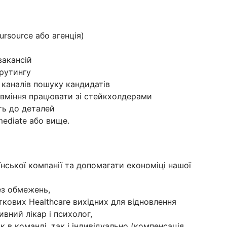
ursource або агенція)
вакансій
крутингу
 каналів пошуку кандидатів
а вміння працювати зі стейкхолдерами
ть до деталей
mediate або вище.
нської компанії та допомагати економіці нашої
ез обмежень,
кових Healthcare вихідних для відновлення
ивний лікар і психолог,
 в команді, так і індивідуально (компенсація