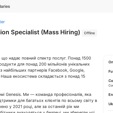
laries
ter
tion Specialist (Mass Hiring)
Offline
 що надає повний спектр послуг. Понад 1500
O
родукти для понад 200 мільйонів унікальних
з найбільших партнерів Facebook, Google,
Fu
і. Наша екосистема складається з понад 15
Co
Co
мі Genesis. Ми — команда професіоналів, яка
E
тримки для багатьох клієнтів по всьому світу в
U
но у 2021 році, але за останній рік ми
бітники знаходяться у безпеці, ми зберегли усі