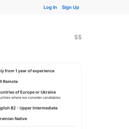
Log In
Sign Up
$$
nly from 1 year of experience
ll Remote
untries of Europe or Ukraine
untries where we consider candidates
nglish B2 - Upper Intermediate
krainian Native