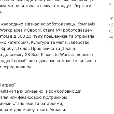
вжуємо посилювати нашу команду і зберігати
%.
іжнародних відзнак як роботодавець. Компанія
g Workplaces у Європі, стала №1 роботодавцем
том від 500 до 4999 працівників та отримала
них категоріях: Культура та Мета, Лідерство,
обробут, Голос Працівника та Досвід
 до списку 28 Best Places to Work за версією
ародної премії, що відзначає компанії з сильною
м середовищем.
агресії,
панії та їх близьких із зон бойових дій,
езпечили фінансовою підтримкою,
ьними станціями та батареями,
ювати для майбутнього України.