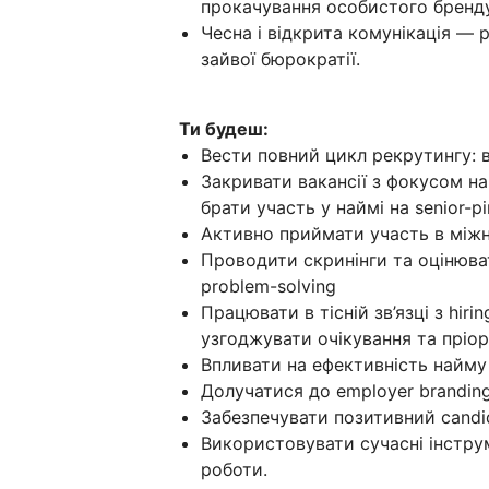
прокачування особистого бренд
Чесна і відкрита комунікація — р
зайвої бюрократії.
Ти будеш:
Вести повний цикл рекрутингу: 
Закривати вакансії з фокусом н
брати участь у наймі на senior-рі
Активно приймати участь в між
Проводити скринінги та оцінюват
problem-solving
Працювати в тісній зв’язці з hir
узгоджувати очікування та пріо
Впливати на ефективність найму
Долучатися до employer brandin
Забезпечувати позитивний candid
Використовувати сучасні інструме
роботи.