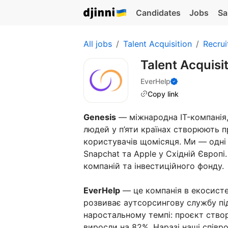
Candidates
Jobs
Sa
All jobs
Talent Acquisition
Recrui
Talent Acquisi
EverHelp
Copy link
Genesis
— міжнародна IT-компанія,
людей у п’яти країнах створюють п
користувачів щомісяця. Ми — одні 
Snapchat та Apple у Східній Європ
компаній та інвестиційного фонду.
EverHelp
— це компанія в екосисте
розвиває аутсорсингову службу під
наростальному темпі: проєкт створе
виросли на 82%. Наразі наші співро