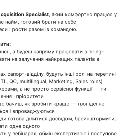
cquisition Specialist
, який комфортно працює у
e найм, готовий брати на себе
еси і рости разом із командою.
вити:
нсії, а будеш напряму працювати з hiring-
вати на залучення найкращих талантів в
х сапорт-відділу, будуть інші ролі на перетині
, QC, multilingual, Marketing, Sales roles)
ерами, а не просто сервісної функції — ти
шення і пріоритети
о бачиш, як зробити краще — твої ідеї не
ться і впроваджуються
жди готова ділитися досвідом, брейнштормити,
ати одне одного
ть у вебінарах, обмін експертизою і поступове