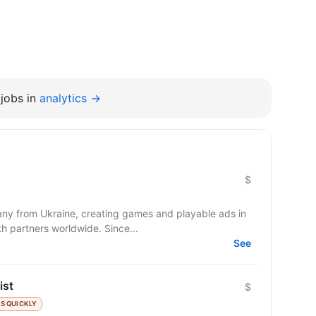
jobs in
analytics →
$
y from Ukraine, creating games and playable ads in
co-development and co-production with partners worldwide. Since...
See
ist
$
S QUICKLY