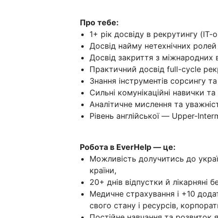
Про тебе:
1+ рік досвіду в рекрутингу (IT-o
Досвід найму нетехнічних ролей
Досвід закриття з міжнародних 
Практичний досвід full-cycle ре
Знання інструментів сорсингу та
Сильні комунікаційні навички т
Аналітичне мислення та уважніс
Рівень англійської — Upper-Inter
Робота в EverHelp — це:
Можливість долучитись до украї
країни,
20+ днів відпустки й лікарняні б
Медичне страхування і +10 додат
свого стану і ресурсів, корпорат
Постійне навчання та розвиток як