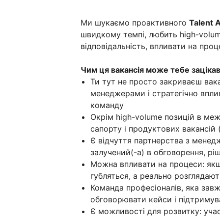
Ми шукаємо проактивного
Talent A
швидкому темпі, любить high-volum
відповідальність, впливати на проц
Чим ця вакансія може тебе заціка
Ти тут не просто закриваєш вака
менеджерами і стратегічно впли
команду
Окрім high-volume позицій в межа
сапорту і продуктових вакансій (TL
Є відчуття партнерства з менедж
залучений(-а) в обговорення, рі
Можна впливати на процеси: якщ
губляться, а реально розглядаю
Команда професіоналів, яка зав
обговорювати кейси і підтримув
Є можливості для розвитку: учас