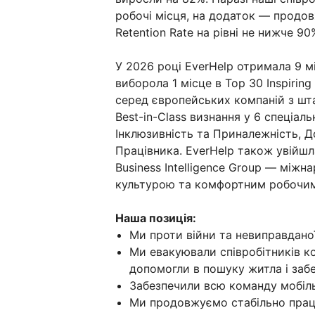
робочі місця, на додаток — продо
Retention Rate на рівні не нижче 90
У 2026 році EverHelp отримала 9 м
виборола 1 місце в Top 30 Inspirin
серед європейських компаній з шта
Best-in-Class визнання у 6 спеціаль
Інклюзивність та Приналежність, Д
Працівника. EverHelp також увійшла
Business Intelligence Group — міжн
культурою та комфортним робочи
Наша позиція:
Ми проти війни та невиправданої 
Ми евакуювали співробітників ком
допомогли в пошуку житла і заб
Забезпечили всю команду мобіл
Ми продовжуємо стабільно прац