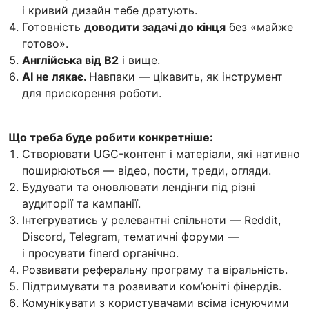
і кривий дизайн тебе дратують.
Готовність
доводити задачі до кінця
без «майже
готово».
Англійська від B2
і вище.
АІ не лякає.
Навпаки — цікавить, як інструмент
для прискорення роботи.
Що треба буде робити конкретніше:
Створювати UGC-контент і матеріали, які нативно
поширюються — відео, пости, треди, огляди.
Будувати та оновлювати лендінги під різні
аудиторії та кампанії.
Інтегруватись у релевантні спільноти — Reddit,
Discord, Telegram, тематичні форуми —
і просувати finerd органічно.
Розвивати реферальну програму та віральність.
Підтримувати та розвивати ком’юніті фінердів.
Комунікувати з користувачами всіма існуючими