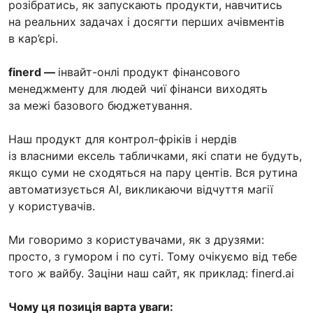
розібратись, як запускають продукти, навчитись
на реальних задачах і досягти перших ачівментів
в кар’єрі.
finerd —
інвайт-онлі продукт фінансового
менеджменту для людей чиї фінанси виходять
за межі базового бюджетування.
Наш продукт для контрол-фріків і нердів
із власними ексель табличками, які спати не будуть,
якщо суми не сходяться на пару центів. Вся рутина
автоматизується АІ, викликаючи відчуття магії
у користувачів.
Ми говоримо з користувачами, як з друзями:
просто, з гумором і по суті. Тому очікуємо від тебе
того ж вайбу. Заціни наш сайт, як приклад: finerd.ai
Чому ця позиція варта уваги: