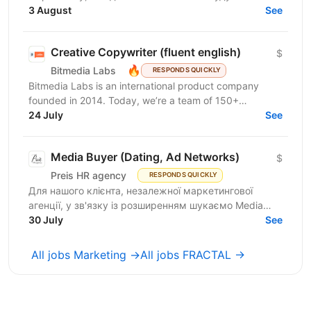
ефективні комунікації з клієнтами за допомогою
3 August
See
омніканальної Customer...
Creative Copywriter (fluent english)
$
🔥
Bitmedia Labs
RESPONDS QUICKLY
Bitmedia Labs is an international product company
founded in 2014. Today, we’re a team of 150+
specialists working globally, building products used
24 July
See
by...
Media Buyer (Dating, Ad Networks)
$
Preis HR agency
RESPONDS QUICKLY
Для нашого клієнта, незалежної маркетингової
агенції, у зв'язку із розширенням шукаємо Media
Buyer (Dating, Ad Networks) з можливістю
30 July
See
віддаленої...
All jobs Marketing →
All jobs FRACTAL →