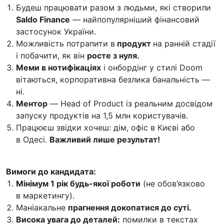
Будеш працювати разом з людьми, які створили
Saldo Finance
— найпопулярніший фінансовий
застосунок України.
Можливість потрапити в
продукт
на ранній стадії
і побачити, як він
росте з нуля.
Меми в нотифікаціях
і онбордінг у стилі Doom
вітаються, корпоративна безлика банальність —
ні.
Ментор
— Head of Product із реальним досвідом
запуску продуктів на 1,5 млн користувачів.
Працюєш звідки хочеш: дім, офіс в Києві або
в Одесі.
Важливий лише результат!
Вимоги до кандидата:
Мінімум 1 рік будь-якої роботи
(не обов’язково
в маркетингу).
Маніакальне
прагнення докопатися до суті.
Висока увага до деталей:
помилки в текстах