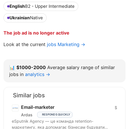
English
B2 - Upper Intermediate
Ukrainian
Native
The job ad is no longer active
Look at the current
jobs Marketing →
📊
$1000-2000
Average salary range of similar
jobs in
analytics →
Similar jobs
Email-marketer
$
Ardas
RESPONDS QUICKLY
eSputnik Agency — це команда retention-
маркетингу, яка допомагає бізнесам будувати