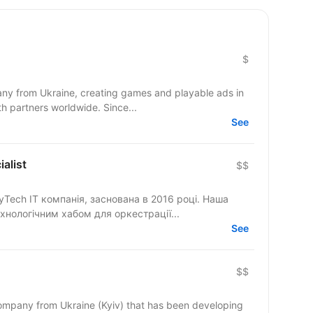
$
y from Ukraine, creating games and playable ads in
co-development and co-production with partners worldwide. Since...
See
ialist
$$
yTech IT компанія, заснована в 2016 році. Наша
хнологічним хабом для оркестрації...
See
$$
mpany from Ukraine (Kyiv) that has been developing