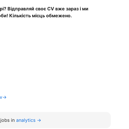
рі? Відправляй своє CV вже зараз і ми
би! Кількість місць обмежено.
iv→
jobs in
analytics →