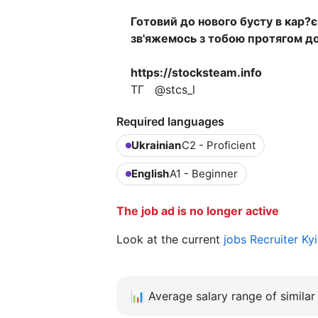
Готовий до нового бусту в кар?є
зв'яжемось з тобою протягом до
https://stocksteam.info
ТГ @stcs_l
Required languages
Ukrainian
C2 - Proficient
English
A1 - Beginner
The job ad is no longer active
Look at the current
jobs Recruiter Ky
📊
Average salary range of similar 