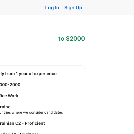
Log In
Sign Up
to $2000
nly from 1 year of experience
1000-2000
fice Work
raine
untries where we consider candidates
krainian C2 - Proficient