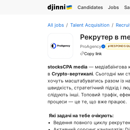
Candidates
Jobs
Sa
All jobs
Talent Acquisition
Recrui
Рекрутер в me
ProAgency
RESPONDS QU
Copy link
stocksCPA media
— медіабаїнгова 
в
Crypto-вертикалі
. Сьогодні ми с
хочуть масштабуватись разом із н
швидкість, стратегічний підхід і 
слідують інші. Топовий трафік, еф
процеси — це те, що вже працює.
Які задачі на тебе очікують:
Ведення повного циклу рекрутенг
Активний сорсинг кандидатів: Dji