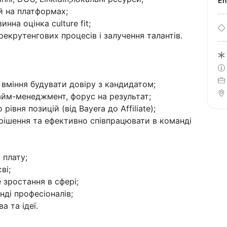
E
ій на платформах;
инна оцінка culture fit;
екрутенгових процесів і залучення талантів.
 вміння будувати довіру з кандидатом;
айм-менеджмент, форус на результат;
рівня позицій (від Bayera до Affiliate);
рішення та ефективно співпрацювати в команді
 плату;
ві;
 зростання в сфері;
нді професіоналів;
а та ідеї.