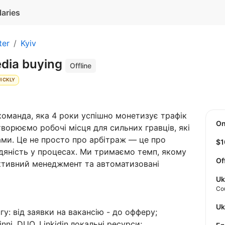
laries
ter
Kyiv
dia buying
Offline
ICKLY
команда, яка 4 роки успішно монетизує трафік
O
творюємо робочі місця для сильних гравців, які
ами. Це не просто про арбітраж — це про
$
людяність у процесах. Ми тримаємо темп, якому
Of
ективний менеджмент та автоматизовані
Uk
Co
U
у: від заявки на вакансію - до офферу;
nni, DUO, Linkidin,локальні ресурси;