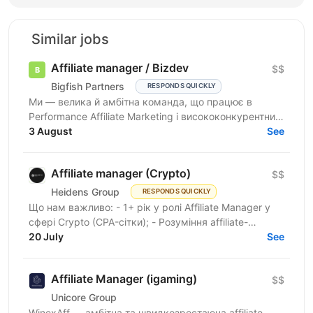
Similar jobs
Affiliate manager / Bizdev
$$
Bigfish Partners
RESPONDS QUICKLY
Ми — велика й амбітна команда, що працює в
Performance Affiliate Marketing і висококонкурентних
нішах на Tier 1-3 ринках. Ми швидко розвиваємося
3 August
See
та ...
Affiliate manager (Crypto)
$$
Heidens Group
RESPONDS QUICKLY
Що нам важливо: - 1+ рік у ролі Affiliate Manager у
сфері Crypto (CPA-сітки); - Розуміння affiliate-
маркетингу та моделей монетизації трафіку; -
20 July
See
Знання...
Affiliate Manager (igaming)
$$
Unicore Group
WinexAff — амбітна та швидкозростаюча affiliate-