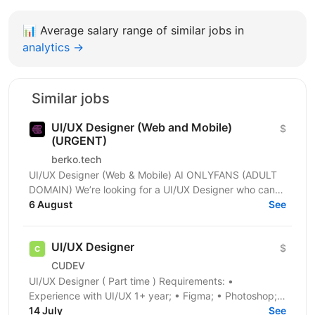
📊
Average salary range of similar jobs in
analytics →
Similar jobs
UI/UX Designer (Web and Mobile)
$
(URGENT)
berko.tech
UI/UX Designer (Web & Mobile) AI ONLYFANS (ADULT
DOMAIN) We’re looking for a UI/UX Designer who can
create clean, modern, and intuitive interfaces for web...
6 August
See
UI/UX Designer
$
CUDEV
UI/UX Designer ( Part time ) Requirements: •
Experience with UI/UX 1+ year; • Figma; • Photoshop; •
Illustrator; • User research; • Guidelines; •...
14 July
See