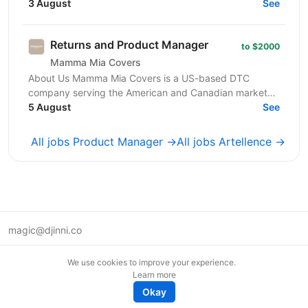
SMART-інвестиції. Ми інвестуємо не лише фінанси, а
3 August
See
й експертизу...
Returns and Product Manager
to $2000
Mamma Mia Covers
About Us Mamma Mia Covers is a US-based DTC
company serving the American and Canadian markets,
and the exclusive distributor of the Italian brand
5 August
See
PAULATO by...
All jobs Product Manager →
All jobs Artellence →
magic@djinni.co
Terms of Use
We use cookies to improve your experience.
Suggest an idea
Learn more
Remote tech jobs in Europe
Okay