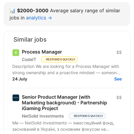
📊
$2000-3000
Average salary range of similar
jobs in
analytics →
Similar jobs
Process Manager
$$
CodeIT
RESPONDS QUICKLY
Description We are looking for a Process Manager with
strong ownership and a proactive mindset — someone
who doesn't wait for instructions but actively...
24 July
See
Senior Product Manager (with
$$
Marketing background) - Partnership
iGaming Project
NetSolid Investments
RESPONDS QUICKLY
Ми — NetSolid Investments — інвестиційний фонд,
заснований в Україні, з основним фокусом на