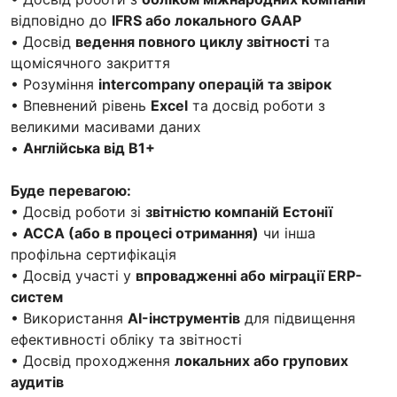
відповідно до
IFRS або локального GAAP
• Досвід
ведення повного циклу звітності
та
щомісячного закриття
• Розуміння
intercompany операцій та звірок
• Впевнений рівень
Excel
та досвід роботи з
великими масивами даних
•
Англійська від B1+
Буде перевагою:
• Досвід роботи зі
звітністю компаній Естонії
•
ACCA (або в процесі отримання)
чи інша
профільна сертифікація
• Досвід участі у
впровадженні або міграції ERP-
систем
• Використання
AI-інструментів
для підвищення
ефективності обліку та звітності
• Досвід проходження
локальних або групових
аудитів