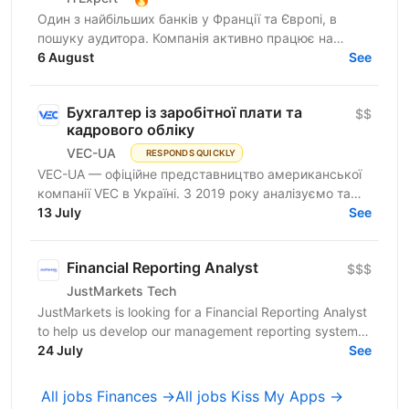
Один з найбільших банків у Франції та Європі, в
пошуку аудитора. Компанія активно працює на
міжнародному ринку та надає широкий спектр
6 August
See
фінансових послуг для...
Бухгалтер із заробітної плати та
$$
кадрового обліку
VEC-UA
RESPONDS QUICKLY
VEC-UA — офіційне представництво американської
компанії VEC в Україні. З 2019 року аналізуємо та
моделюємо електричні мережі у віртуальному
13 July
See
просторі...
Financial Reporting Analyst
$$$
JustMarkets Tech
JustMarkets is looking for a Financial Reporting Analyst
to help us develop our management reporting system
and provide the business with accurate and...
24 July
See
All jobs Finances →
All jobs Kiss My Apps →