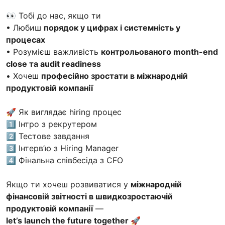
👀 Тобі до нас, якщо ти
• Любиш
порядок у цифрах і системність у
процесах
• Розумієш важливість
контрольованого month-end
close та audit readiness
• Хочеш
професійно зростати в міжнародній
продуктовій компанії
🚀 Як виглядає hiring процес
1️⃣ Інтро з рекрутером
2️⃣ Тестове завдання
3️⃣ Інтерв’ю з Hiring Manager
4️⃣ Фінальна співбесіда з CFO
Якщо ти хочеш розвиватися у
міжнародній
фінансовій звітності в швидкозростаючій
продуктовій компанії
—
let’s launch the future together 🚀