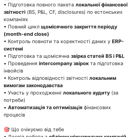
• Підготовка повного пакета
локальної фінансової
звітності
(BS, P&L, CF, disclosures) по естонських
компаніях
• Повний цикл
щомісячного закриття періоду
(month-end close)
• Контроль повноти та коректності даних у
ERP-
системі
• Підготовка та щомісячна
звірка статей BS і P&L
• Проведення
intercompany звірок
та підготовка
інвойсів
• Контроль відповідності звітності
локальним
вимогам законодавства
• Участь у проходженні
локального аудиту
(за
потреби)
•
Автоматизація та оптимізація
фінансових
процесів
🎯 Що очікуємо від тебе
• Досвід роботи з
обліком міжнародних компаній