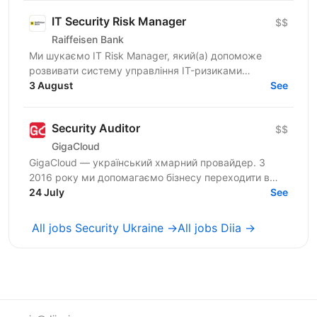
IT Security Risk Manager
$$
Raiffeisen Bank
Ми шукаємо IT Risk Manager, який(а) допоможе
розвивати систему управління IT-ризиками
відповідно до європейських практик, вимог DORA,
3 August
See
нормативів...
Security Auditor
$$
GigaCloud
GigaCloud — український хмарний провайдер. З
2016 року ми допомагаємо бізнесу переходити в
хмару просто, зрозуміло і з відчуттям надійної
24 July
See
підтримки на...
All jobs Security Ukraine →
All jobs Diia →