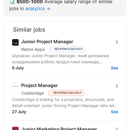
📊
$500-1000
Average salary range of similar
jobs in
analytics →
Similar jobs
Junior Project Manager
$
Native Apps
RESPONDS QUICKLY
Шукаємо Junior Project Manager, який допоможе
координувати роботу продуктової команди,
операційного відділу та команди контенту, щоб
9 July
See
зміни на сайті, промо,...
Project Manager
$
Codebridge
RESPONDS QUICKLY
Codebridge is looking for a proactive, structured, and
detail-oriented Junior Strong Project Manager who will
drive the planning and delivery of software...
27 July
See
Junior Marketing Project Manager
$