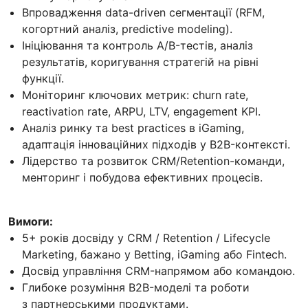
Впровадження data-driven сегментації (RFM,
когортний аналіз, predictive modeling).
Ініціювання та контроль A/B-тестів, аналіз
результатів, коригування стратегій на рівні
функції.
Моніторинг ключових метрик: churn rate,
reactivation rate, ARPU, LTV, engagement KPI.
Аналіз ринку та best practices в iGaming,
адаптація інноваційних підходів у B2B-контексті.
Лідерство та розвиток CRM/Retention-команди,
менторинг і побудова ефективних процесів.
Вимоги:
5+ років досвіду у CRM / Retention / Lifecycle
Marketing, бажано у Betting, іGaming або Fintech.
Досвід управління CRM-напрямом або командою.
Глибоке розуміння B2B-моделі та роботи
з партнерськими продуктами.