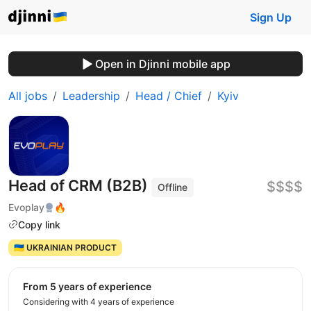
Sign Up
Open in Djinni mobile app
All jobs
Leadership
Head / Chief
Kyiv
Head of CRM (B2B)
$$$$
Offline
Evoplay
🔥
Copy link
🇺🇦 UKRAINIAN PRODUCT
from 5 years of experience
Considering with 4 years of experience