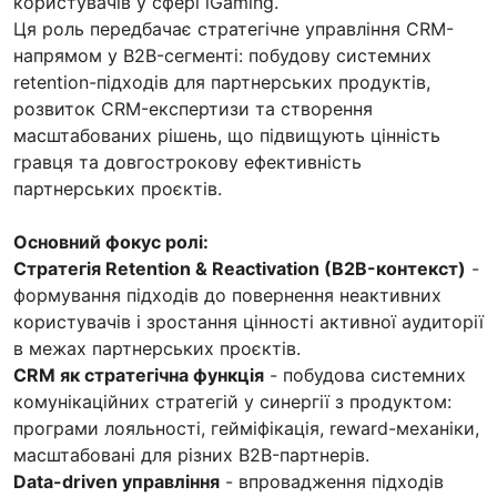
користувачів у сфері iGaming.
Ця роль передбачає стратегічне управління CRM-
напрямом у B2B-сегменті: побудову системних
retention-підходів для партнерських продуктів,
розвиток CRM-експертизи та створення
масштабованих рішень, що підвищують цінність
гравця та довгострокову ефективність
партнерських проєктів.
Основний фокус ролі:
Стратегія Retention & Reactivation (B2B-контекст)
-
формування підходів до повернення неактивних
користувачів і зростання цінності активної аудиторії
в межах партнерських проєктів.
CRM як стратегічна функція
- побудова системних
комунікаційних стратегій у синергії з продуктом:
програми лояльності, гейміфікація, reward-механіки,
масштабовані для різних B2B-партнерів.
Data-driven управління
- впровадження підходів