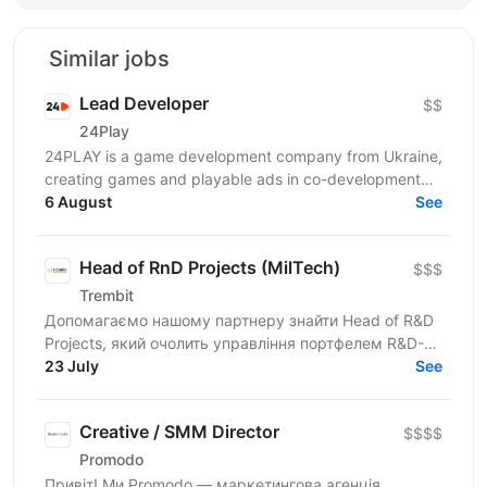
Similar jobs
Lead Developer
$$
24Play
24PLAY is a game development company from Ukraine,
creating games and playable ads in co-development
6 August
and co-production with partners worldwide. Since...
See
Head of RnD Projects (MilTech)
$$$
Trembit
Допомагаємо нашому партнеру знайти Head of R&D
Projects, який очолить управління портфелем R&D-
проєктів у сфері безпілотних авіаційних систем. Ми
23 July
See
шукаємо не...
Creative / SMM Director
$$$$
Promodo
Привіт! Ми Promodo — маркетингова агенція