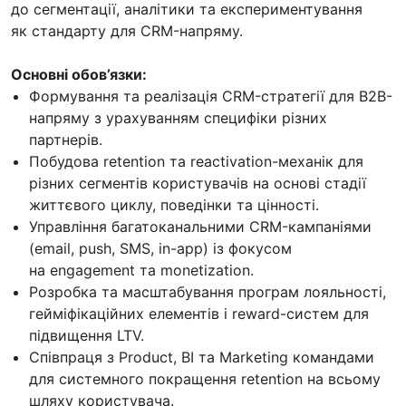
до сегментації, аналітики та експериментування
як стандарту для CRM-напряму.
Основні обов’язки:
Формування та реалізація CRM-стратегії для B2B-
напряму з урахуванням специфіки різних
партнерів.
Побудова retention та reactivation-механік для
різних сегментів користувачів на основі стадії
життєвого циклу, поведінки та цінності.
Управління багатоканальними CRM-кампаніями
(email, push, SMS, in-app) із фокусом
на engagement та monetization.
Розробка та масштабування програм лояльності,
гейміфікаційних елементів і reward-систем для
підвищення LTV.
Співпраця з Product, BI та Marketing командами
для системного покращення retention на всьому
шляху користувача.