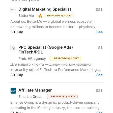
Digital Marketing Specialist
$$$
🔥
BetterMe
RESPONDS QUICKLY
About us: BetterMe — a global wellness ecosystem
empowering millions to become better — physically,
mentally, and emotionally. We build what makes
30 July
See
people...
PPC Specialist (Google Ads)
$$
FinTech/PDL
Preis HR agency
RESPONDS QUICKLY
Для нашого клієнта — динамічної міжнародної
компанії у сфері FinTech та Performance Marketing,
що успішно масштабується на світових ринках та
30 July
See
розвиває...
Affiliate Manager
$$$
Emerise Group
RESPONDS QUICKLY
Emerise Group is a dynamic, product-driven company
operating in the iGaming industry, focused on building
high-impact solutions that fuel innovation and...
21 July
See