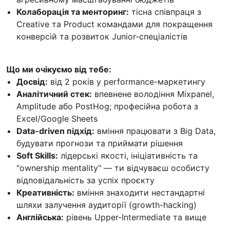
Колаборація та менторинг:
тісна співпраця з
Creative та Product командами для покращення
конверсій та розвиток Junior-спеціалістів
Що ми очікуємо від тебе:
Досвід:
від 2 років у performance-маркетингу
Аналітичний стек:
впевнене володіння Mixpanel,
Amplitude або PostHog; професійна робота з
Excel/Google Sheets
Data-driven підхід:
вміння працювати з Big Data,
будувати прогнози та приймати рішення
Soft Skills:
лідерські якості, ініціативність та
"ownership mentality" — ти відчуваєш особисту
відповідальність за успіх проєкту
Креативність:
вміння знаходити нестандартні
шляхи залучення аудиторії (growth-hacking)
Англійська:
рівень Upper-Intermediate та вище