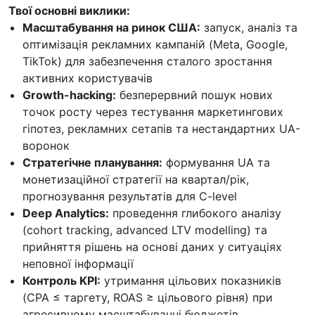
Твої основні виклики:
Масштабування на ринок США:
запуск, аналіз та
оптимізація рекламних кампаній (Meta, Google,
TikTok) для забезпечення сталого зростання
активних користувачів
Growth-hacking:
безперервний пошук нових
точок росту через тестування маркетингових
гіпотез, рекламних сетапів та нестандартних UA-
воронок
Стратегічне планування:
формування UA та
монетизаційної стратегії на квартал/рік,
прогнозування результатів для C-level
Deep Analytics:
проведення глибокого аналізу
(cohort tracking, advanced LTV modelling) та
прийняття рішень на основі даних у ситуаціях
неповної інформації
Контроль KPI:
утримання цільових показників
(CPA ≤ таргету, ROAS ≥ цільового рівня) при
агресивному масштабуванні бюджетів