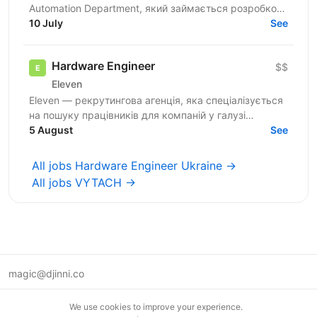
Automation Department, який займається розробкою
програмно-апаратних комплексів для тестування
10 July
See
кожного пристрою в...
Hardware Engineer
$$
Eleven
Eleven — рекрутингова агенція, яка спеціалізується
на пошуку працівників для компаній у галузі
військових технологій. Наша мета — підтримувати
5 August
See
розвиток...
All jobs Hardware Engineer Ukraine →
All jobs VYTACH →
magic@djinni.co
Terms of Use
We use cookies to improve your experience.
Suggest an idea