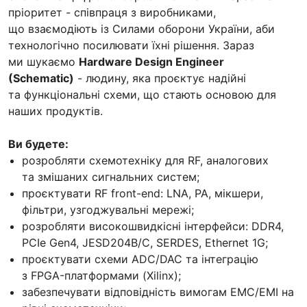
пріоритет - співпраця з виробниками,
що взаємодіють із Силами оборони України, аби
технологічно посилювати їхні рішення. Зараз
ми шукаємо
Hardware Design Engineer
(Schematic)
- людину, яка проєктує надійні
та функціональні схеми, що стають основою для
наших продуктів.
Ви будете:
розробляти схемотехніку для RF, аналогових
та змішаних сигнальних систем;
проєктувати RF front-end: LNA, PA, мікшери,
фільтри, узгоджувальні мережі;
розробляти високошвидкісні інтерфейси: DDR4,
PCIe Gen4, JESD204B/C, SERDES, Ethernet 1G;
проєктувати схеми ADC/DAC та інтеграцію
з FPGA-платформами (Xilinx);
забезпечувати відповідність вимогам EMC/EMI на