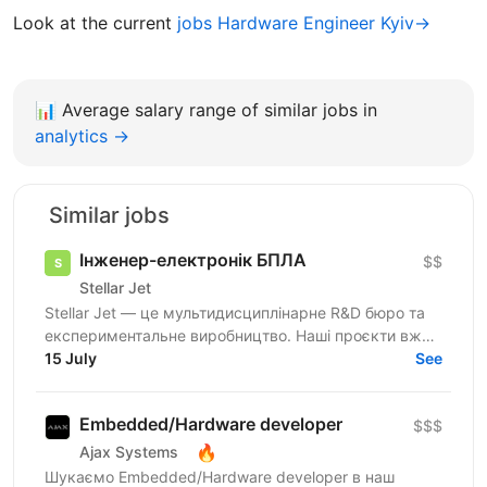
Look at the current
jobs Hardware Engineer Kyiv→
📊
Average salary range of similar jobs in
analytics →
Similar jobs
Інженер-електронік БПЛА
$$
Stellar Jet
Stellar Jet — це мультидисциплінарне R&D бюро та
експериментальне виробництво. Наші проєкти вже
довели свою ефективність, і ми продовжуємо
15 July
See
активну роботу...
Embedded/Hardware developer
$$$
🔥
Ajax Systems
Шукаємо Embedded/Hardware developer в наш