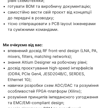
рівні схемотехніки;
готувати BOM та виробничу документацію;
самостійно вести свій проєкт від концепції
до передачі в розводку;
тісно співпрацювати з PCB layout інженерами
та суміжними командами.
Ми очікуємо від вас:
впевнений досвід RF front-end design (LNA, PA,
mixers, filters, matching networks);
знання Altium Designer на робочому рівні;
досвід проєктування high-speed інтерфейсів
(DDR4, PCIe Gen4, JESD204B/C, SERDES,
Ethernet 1G);
навички розробки схем ADC/DAC та розуміння
особливостей FPGA-платформ (Xilinx);
розуміння принципів імпедансного узгодження
та EMC/EMI-compliant design;