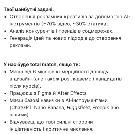
Твої майбутні задачі:
Створення рекламних креативів за допомогою АІ-
інструментів (~70% відео, ~30% статика).
Аналіз конкурентів і трендів в соцмережах.
Генерація ідей та нових підходів до створення
реклами.
У нас буде total match, якщо ти:
Маєш від 6 місяців комерційного досвіду
в дизайні (але також розглядаємо і кандидатів
після курсів).
Працюєш з Figma й After Effects
Маєш базові навички з AI-інструментами
(ChatGPT, Nano Banana,
Higgsfield
, Freepik або
іншими).
Відчуваєш, що твої сильні сторони —
ініціативність і критичне мислення.