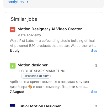
analytics →
Similar jobs
Motion Designer / AI Video Creator
Mate academy
We're Rist Labs — a cofounding studio building ethical,
AI-powered B2C products that matter. We partner with
sharp founders and top talent to launch...
8 July
See
Motion designer
$
LLC BLUE SPARK MARKETING
RESPONDS QUICKLY
Арбітражна крипто компанія в пошуках моушин-
дизайнера 🎨 в свою команду. Якщо ти маєш
навички роботи з Adobe Premiere Pro, After Effects та
7 August
See
Photoshop,...
Junior Motion Designer
$