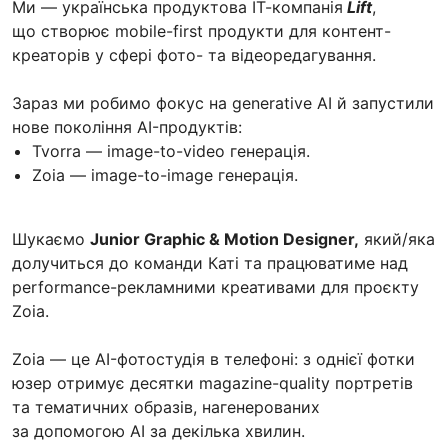
Ми — українська продуктова ІТ-компанія
Lift
,
що створює mobile-first продукти для контент-
креаторів у сфері фото- та відеоредагування.
Зараз ми робимо фокус на generative AI й запустили
нове покоління AI-продуктів:
Tvorra — image-to-video генерація.
Zoia — image-to-image генерація.
Шукаємо
Junior Graphic & Motion Designer,
який/яка
долучиться до команди Каті та працюватиме над
performance-рекламними креативами для проєкту
Zoia.
Zoia — це AI-фотостудія в телефоні: з однієї фотки
юзер отримує десятки magazine-quality портретів
та тематичних образів, нагенерованих
за допомогою AI за декілька хвилин.