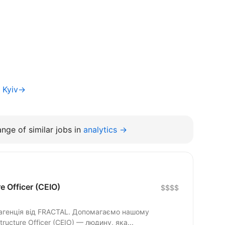
f Kyiv→
nge of similar jobs in
analytics →
e Officer (CEIO)
$$$$
а агенція від FRACTAL. Допомагаємо нашому
tructure Officer (CEIO) — людину, яка...