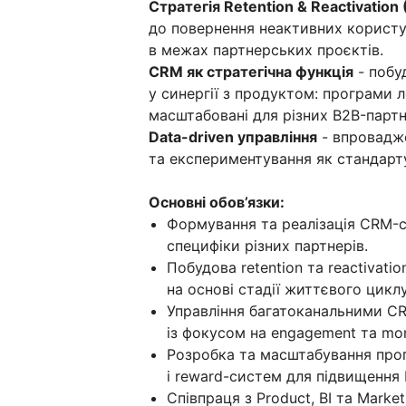
Стратегія Retention & Reactivation
до повернення неактивних користува
в межах партнерських проєктів.
CRM як стратегічна функція
- побу
у синергії з продуктом: програми л
масштабовані для різних B2B-партн
Data-driven управління
- впровадже
та експериментування як стандарт
Основні обов’язки:
Формування та реалізація CRM-с
специфіки різних партнерів.
Побудова retention та reactivati
на основі стадії життєвого циклу
Управління багатоканальними CRM
із фокусом на engagement та mon
Розробка та масштабування прог
і reward-систем для підвищення 
Співпраця з Product, BI та Mar