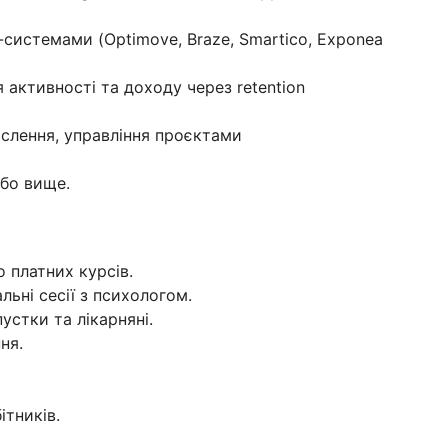
системами (Optimove, Braze, Smartico, Exponea
активності та доходу через retention
ислення, управління проєктами
або вище.
до платних курсів.
льні сесії з психологом.
устки та лікарняні.
ня.
ітників.