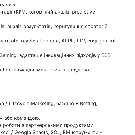
тувача.
ації (RFM, когортний аналіз, predictive
ів, аналіз результатів, коригування стратегій
n rate, reactivation rate, ARPU, LTV, engagement
iGaming, адаптація інноваційних підходів у B2B-
ntion-команди, менторинг і побудова
n / Lifecycle Marketing, бажано у Betting,
м або командою.
а роботи з партнерськими продуктами.
cel / Google Sheets, SQL, BI-інструменти -