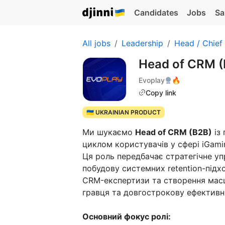
Candidates
Jobs
Sa
All jobs
Leadership
Head / Chief
Head of CRM 
Evoplay
🔥
Copy link
🇺🇦 UKRAINIAN PRODUCT
Ми шукаємо
Head of CRM (B2B)
із
циклом користувачів у сфері iGami
Ця роль передбачає стратегічне у
побудову системних retention-підх
CRM-експертизи та створення масш
гравця та довгострокову ефективні
Основний фокус ролі: