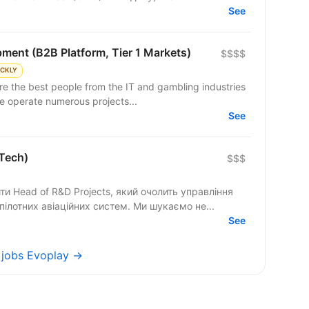
See
ment (B2B Platform, Tier 1 Markets)
$$$$
ICKLY
 the best people from the IT and gambling industries
e operate numerous projects...
See
lTech)
$$$
 Head of R&D Projects, який очолить управління
ілотних авіаційних систем. Ми шукаємо не...
See
l jobs Evoplay →