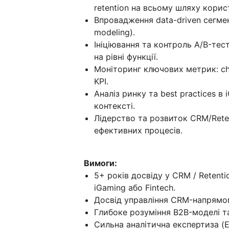
retention на всьому шляху корис
Впровадження data-driven сегмент
modeling).
Ініціювання та контроль A/B-тест
на рівні функції.
Моніторинг ключових метрик: chur
KPI.
Аналіз ринку та best practices в 
контексті.
Лідерство та розвиток CRM/Rete
ефективних процесів.
Вимоги:
5+ років досвіду у CRM / Retentio
іGaming або Fintech.
Досвід управління CRM-напрямо
Глибоке розуміння B2B-моделі т
Сильна аналітична експертиза (Ex