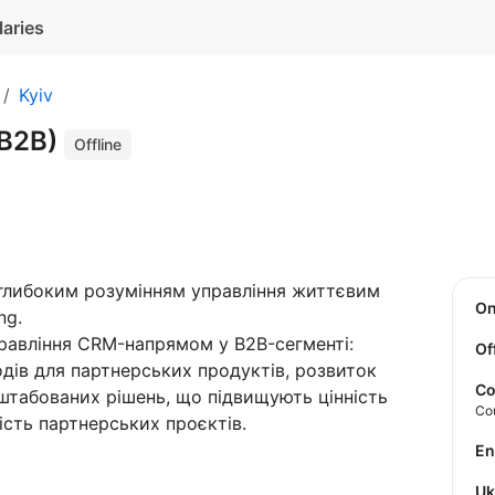
laries
Kyiv
(B2B)
Offline
 глибоким розумінням управління життєвим
O
ng.
правління CRM-напрямом у B2B-сегменті:
Of
одів для партнерських продуктів, розвиток
Co
табованих рішень, що підвищують цінність
Co
сть партнерських проєктів.
E
U