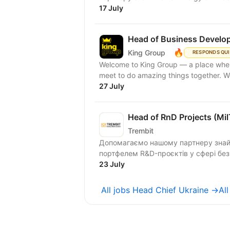
17 July
Head of Business Develop
🔥
King Group
RESPONDS QU
Welcome to King Group — a place where
meet to do amazing things together. W
27 July
Head of RnD Projects (Mi
Trembit
Допомагаємо нашому партнеру знайти
портфелем R&D-проєктів у сфері безп
23 July
All jobs Head Chief Ukraine →
Al