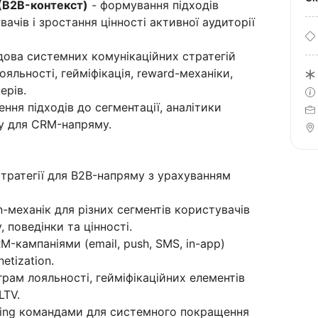
 (B2B-контекст)
- формування підходів
чів і зростання цінності активної аудиторії
дова системних комунікаційних стратегій
ояльності, гейміфікація, reward-механіки,
ерів.
ння підходів до сегментації, аналітики
у для CRM-напряму.
тратегії для B2B-напряму з урахуванням
on-механік для різних сегментів користувачів
, поведінки та цінності.
-кампаніями (email, push, SMS, in-app)
etization.
рам лояльності, гейміфікаційних елементів
LTV.
keting командами для системного покращення