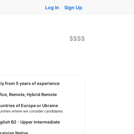
Log In
Sign Up
$$$$
nly from 5 years of experience
fice, Remote, Hybrid Remote
untries of Europe or Ukraine
untries where we consider candidates
nglish B2 - Upper Intermediate
krainian Native