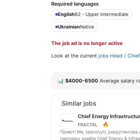
Required languages
English
B2 - Upper Intermediate
Ukrainian
Native
The job ad is no longer active
Look at the current
jobs Head / Chie
📊
$4000-6500
Average salary ra
Similar jobs
Chief Energy Infrastructur
🔥
FRACTAL
Привіт! Ми, talanovyti, рекрутингов
партнеру знайти Chief Energy & Infras