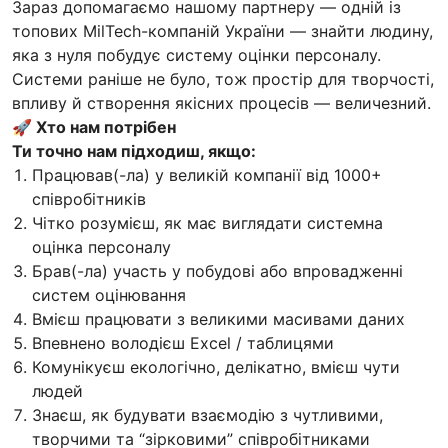
Зараз допомагаємо нашому партнеру — одній із
топових MilTech-компаній України — знайти людину,
яка з нуля побудує систему оцінки персоналу.
Системи раніше не було, тож простір для творчості,
впливу й створення якісних процесів — величезний.
🚀 Хто нам потрібен
Ти точно нам підходиш, якщо:
Працював(-ла) у великій компанії від 1000+
співробітників
Чітко розумієш, як має виглядати системна
оцінка персоналу
Брав(-ла) участь у побудові або впровадженні
систем оцінювання
Вмієш працювати з великими масивами даних
Впевнено володієш Excel / таблицями
Комунікуєш екологічно, делікатно, вмієш чути
людей
Знаєш, як будувати взаємодію з чутливими,
творчими та “зірковими” співробітниками