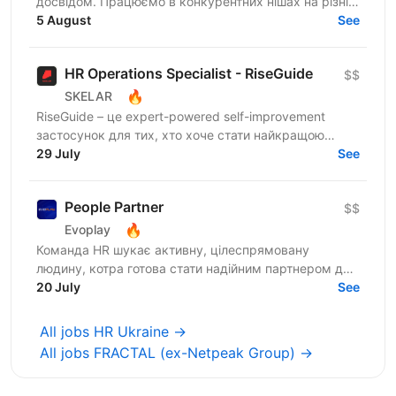
досвідом. Працюємо в конкурентних нішах на різні
ГЕО та постійно зростаємо завдяки сильній команді.
5 August
See
Шукаємо HR,...
HR Operations Specialist - RiseGuide
$$
🔥
SKELAR
RiseGuide – це expert-powered self-improvement
застосунок для тих, хто хоче стати найкращою
версією себе. Ми будуємо microlearning продукт на
29 July
See
інсайтах і...
People Partner
$$
🔥
Evoplay
Команда HR шукає активну, цілеспрямовану
людину, котра готова стати надійним партнером для
бізнесу. Відповідальність Працювати із HRM
20 July
See
системою: вносити та...
All jobs HR Ukraine →
All jobs FRACTAL (ex-Netpeak Group) →