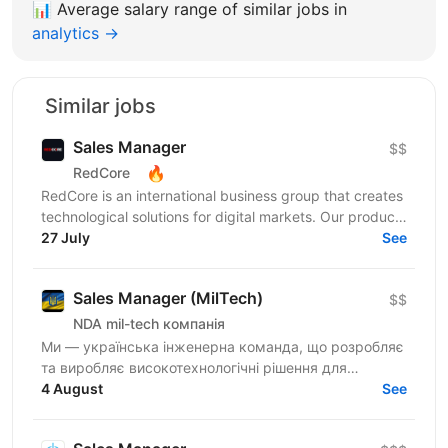
📊
Average salary range of similar jobs in
analytics →
Similar jobs
Sales Manager
$$
🔥
RedCore
RedCore is an international business group that creates
technological solutions for digital markets. Our products
and services cover fintech, marketing,...
27 July
See
Sales Manager (MilTech)
$$
NDA mil-tech компанія
Ми — українська інженерна команда, що розробляє
та виробляє високотехнологічні рішення для
оборонного сектору України. Наші продукти вже
4 August
See
активно...