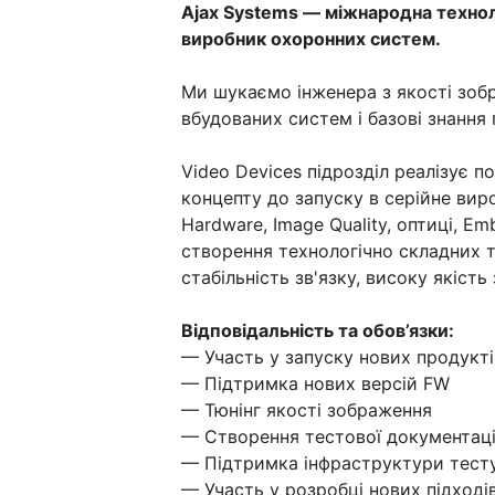
Ajax Systems — міжнародна техноло
виробник охоронних систем.
Ми шукаємо інженера з якості зоб
вбудованих систем і базові знання 
Video Devices підрозділ реалізує п
концепту до запуску в серійне вир
Hardware, Image Quality, оптиці, 
створення технологічно складних 
стабільність зв'язку, високу якіс
Відповідальність та обов’язки:
— Участь у запуску нових продукті
— Підтримка нових версій FW
— Тюнінг якості зображення
— Створення тестової документації
— Підтримка інфраструктури тесту
— Участь у розробці нових підході