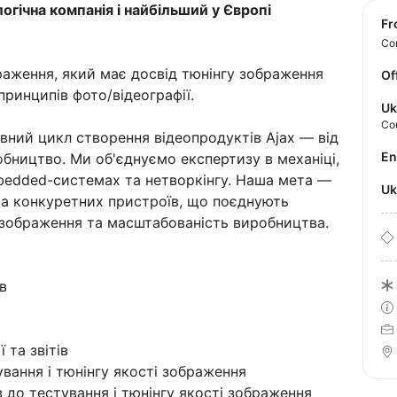
гічна компанія і найбільший у Європі
f
Con
раження, який має досвід тюнінгу зображення
Of
принципів фото/відеографії.
Uk
Co
овний цикл створення відеопродуктів Ajax — від
E
обництво. Ми об'єднуємо експертизу в механіці,
Embedded-системах та нетворкінгу. Наша мета —
U
та конкуретних пристроїв, що поєднують
ть зображення та масштабованість виробництва.
в
 та звітів
вання і тюнінгу якості зображення
в до тестування і тюнінгу якості зображення