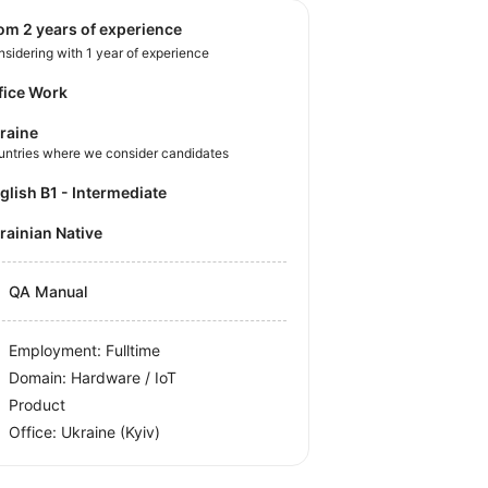
rom 2 years of experience
sidering with 1 year of experience
fice Work
raine
untries where we consider candidates
nglish B1 - Intermediate
krainian Native
QA Manual
Employment: Fulltime
Domain: Hardware / IoT
Product
Office:
Ukraine
(Kyiv)