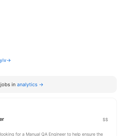
Kyiv→
jobs in
analytics →
er
$$
looking for a Manual QA Engineer to help ensure the