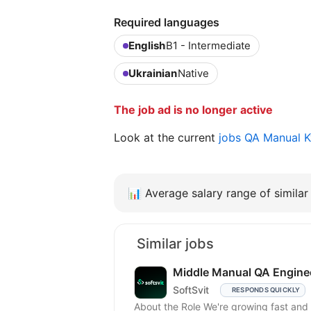
Required languages
English
B1 - Intermediate
Ukrainian
Native
The job ad is no longer active
Look at the current
jobs QA Manual 
📊
Average salary range of similar 
Similar jobs
Middle Manual QA Engine
SoftSvit
RESPONDS QUICKLY
About the Role We're growing fast and 