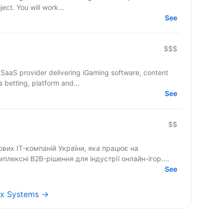
ject. You will work...
See
$$$
 SaaS provider delivering iGaming software, content
 betting, platform and...
See
$$
ових IT-компаній України, яка працює на
ексні B2B-рішення для індустрії онлайн-ігор....
See
jax Systems →