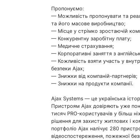
Пропонуємо:
— Можливість пропонувати та реалі
та його масове виробництво;
— Місце у стрімко зростаючій ком
— Конкурентну заробітну плату;
— Медичне страхування;
— Корпоративні заняття з англійськ
— Кожливість взяти участь у внут
безпеки Ajax;
— Знижки від компаній-партнерів;
— Знижки на продукти компанії.
Ajax Systems — це українська істор
Пристроям Ajax довіряють уже пона
тисяч PRO-користувачів у більш ні
рішення для захисту житлових і ко
портфоліо Ajax налічує 280 пристро
відеоспостереження, пожежної без