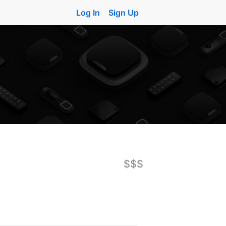
Log In
Sign Up
$$$