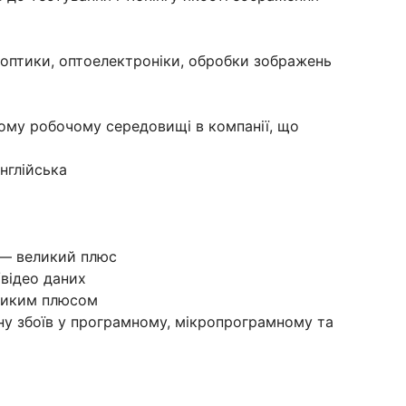
 оптики, оптоелектроніки, обробки зображень
ому робочому середовищі в компанії, що
нглійська
 — великий плюс
/відео даних
еликим плюсом
у збоїв у програмному, мікропрограмному та