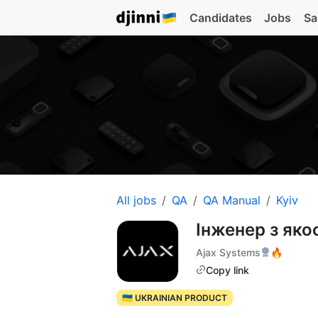
Candidates
Jobs
Sa
All jobs
QA
QA Manual
Kyiv
Інженер з яко
Ajax Systems
🔥
Copy link
🇺🇦 UKRAINIAN PRODUCT