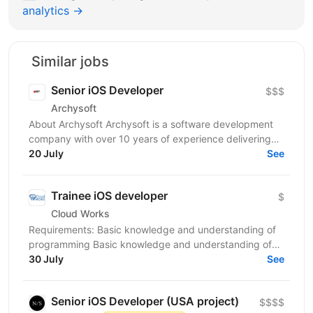
analytics →
Similar jobs
Senior iOS Developer
$$$
Archysoft
About Archysoft Archysoft is a software development
company with over 10 years of experience delivering
solutions to clients across the United States and...
20 July
See
Trainee iOS developer
$
Cloud Works
Requirements: Basic knowledge and understanding of
programming Basic knowledge and understanding of
OOP Basic knowledge of Swift Basic knowledge of...
30 July
See
Senior iOS Developer (USA project)
$$$$