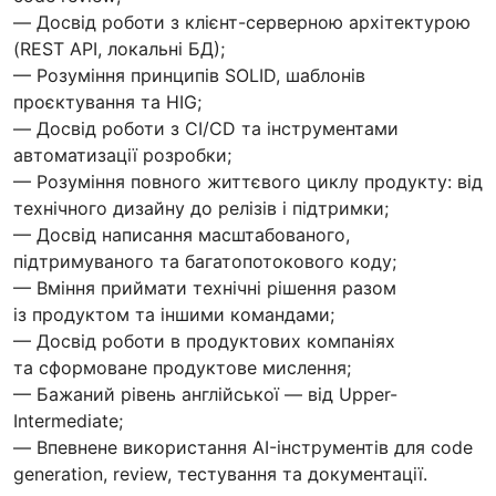
— Досвід роботи з клієнт-серверною архітектурою
(REST API, локальні БД);
— Розуміння принципів SOLID, шаблонів
проєктування та HIG;
— Досвід роботи з CI/CD та інструментами
автоматизації розробки;
— Розуміння повного життєвого циклу продукту: від
технічного дизайну до релізів і підтримки;
— Досвід написання масштабованого,
підтримуваного та багатопотокового коду;
— Вміння приймати технічні рішення разом
із продуктом та іншими командами;
— Досвід роботи в продуктових компаніях
та сформоване продуктове мислення;
— Бажаний рівень англійської — від Upper-
Intermediate;
— Впевнене використання AI-інструментів для code
generation, review, тестування та документації.