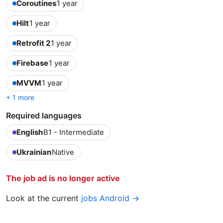
Coroutines
1 year
Hilt
1 year
Retrofit 2
1 year
Firebase
1 year
MVVM
1 year
+ 1 more
Required languages
English
B1 - Intermediate
Ukrainian
Native
The job ad is no longer active
Look at the current
jobs Android →