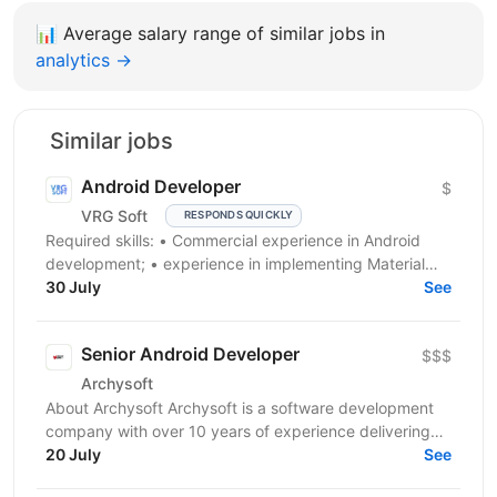
📊
Average salary range of similar jobs in
analytics →
Similar jobs
Android Developer
$
VRG Soft
RESPONDS QUICKLY
Required skills: • Сommercial experience in Android
development; • experience in implementing Material
Design and well designed UI; • advanced knowledge...
30 July
See
Senior Android Developer
$$$
Archysoft
About Archysoft Archysoft is a software development
company with over 10 years of experience delivering
solutions to clients across the United States and...
20 July
See