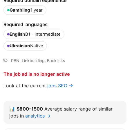
Required domain experience
Gambling
1 year
Required languages
English
B1 - Intermediate
Ukrainian
Native
PBN, Linkbuilding, Backlinks
The job ad is no longer active
Look at the current
jobs SEO →
📊
$800-1500
Average salary range of similar
jobs in
analytics →