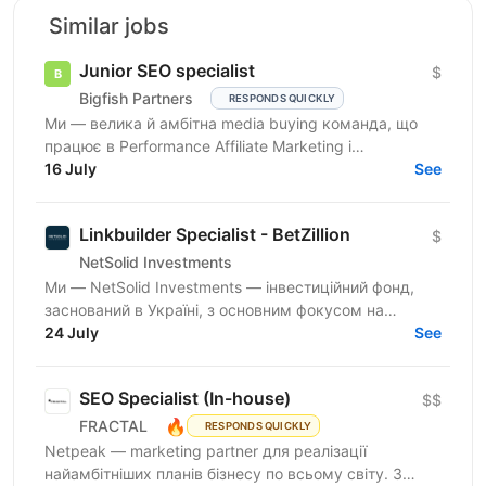
Similar jobs
Junior SEO specialist
$
Bigfish Partners
RESPONDS QUICKLY
Ми — велика й амбітна media buying команда, що
працює в Performance Affiliate Marketing і
висококонкурентних нішах. Ми активно зростаємо,
16 July
See
масштабуємо...
Linkbuilder Specialist - BetZillion
$
NetSolid Investments
Ми — NetSolid Investments — інвестиційний фонд,
заснований в Україні, з основним фокусом на
SMART-інвестиції. Ми інвестуємо не лише фінанси, а
24 July
See
й експертизу...
SEO Specialist (In-house)
$$
🔥
FRACTAL
RESPONDS QUICKLY
Netpeak — marketing partner для реалізації
найамбітніших планів бізнесу по всьому світу. З