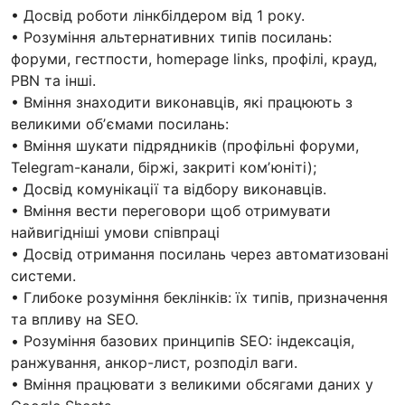
• Досвід роботи лінкбілдером від 1 року.
• Розуміння альтернативних типів посилань:
форуми, гестпости, homepage links, профілі, крауд,
PBN та інші.
• Вміння знаходити виконавців, які працюють з
великими обʼємами посилань:
• Вміння шукати підрядників (профільні форуми,
Telegram-канали, біржі, закриті комʼюніті);
• Досвід комунікації та відбору виконавців.
• Вміння вести переговори щоб отримувати
найвигідніші умови співпраці
• Досвід отримання посилань через автоматизовані
системи.
• Глибоке розуміння беклінків: їх типів, призначення
та впливу на SEO.
• Розуміння базових принципів SEO: індексація,
ранжування, анкор-лист, розподіл ваги.
• Вміння працювати з великими обсягами даних у