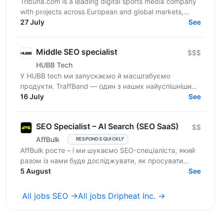
Tribuna.com is a leading digital sports media company
with projects across European and global markets,
reaching over 10 million users. From an SEO point of...
27 July
See
Middle SEO specialist
$$$
HUBB Tech
У HUBB tech ми запускаємо й масштабуємо
продукти. TraffBand — один з наших найуспішніших
проєктів. Наш підхід простий: гіпотеза > швидкий
16 July
See
тест > реліз...
SEO Specialist – AI Search (SEO SaaS)
$$
AffBulk
RESPONDS QUICKLY
AffBulk росте – і ми шукаємо SEO-спеціаліста, який
разом із нами буде досліджувати, як просувати
сайти в Google AI Overviews, AI Search та відповідях
5 August
See
інших...
All jobs SEO →
All jobs Dripheat Inc. →