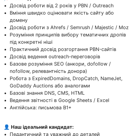
Досвід роботи від 2 років у PBN / Outreach
Вміння швидко оцінювати якість сайту або
домену
Досвід роботи з Ahrefs / Semrush / Majestic / Moz
Розуміння принципів вибору тематичних дропів
під конкретні ніші
Практичний досвід розгортання PBN-сайтів
Досвід ведення outreach-переговорів
Базове розуміння SEO (анкори, dofollow /
nofollow, релевантність донора)
Робота з ExpiredDomains, DropCatch, NameJet,
GoDaddy Auctions або аналогами
Базові знання DNS, CMS, HTML
Ведення звітності в Google Sheets / Excel
Англійська: письмова В1+
👤 Наш ідеальний кандидат:
Педантичний та уважний до деталей