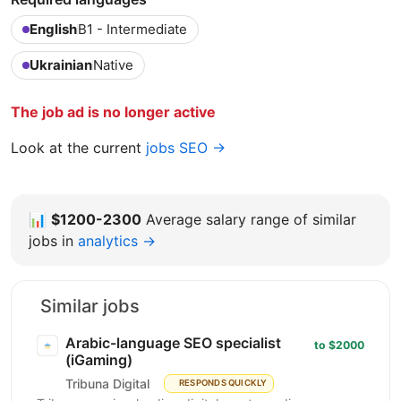
English
B1 - Intermediate
Ukrainian
Native
The job ad is no longer active
Look at the current
jobs SEO →
📊
$1200-2300
Average salary range of similar
jobs in
analytics →
Similar jobs
Arabic-language SEO specialist
to $2000
(iGaming)
Tribuna Digital
RESPONDS QUICKLY