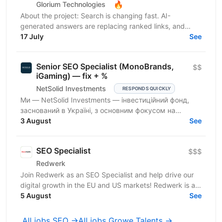
🔥
Glorium Technologies
About the project: Search is changing fast. AI-
generated answers are replacing ranked links, and
brands that aren't visible inside those answers are
17 July
See
simply...
Senior SEO Specialist (MonoBrands,
$$
iGaming) — fix + %
NetSolid Investments
RESPONDS QUICKLY
Ми — NetSolid Investments — інвестиційний фонд,
заснований в Україні, з основним фокусом на
SMART-інвестиції. Наша екосистема — це простір,
3 August
See
де ви зможете...
SEO Specialist
$$$
Redwerk
Join Redwerk as an SEO Specialist and help drive our
digital growth in the EU and US markets! Redwerk is a
software development company delivering custom...
5 August
See
All jobs SEO →
All jobs Growe Talents →