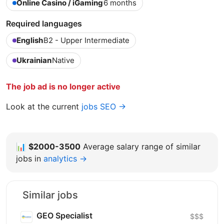
Online Casino / iGaming
6 months
Required languages
English
B2 - Upper Intermediate
Ukrainian
Native
The job ad is no longer active
Look at the current
jobs SEO →
📊
$2000-3500
Average salary range of similar
jobs in
analytics →
Similar jobs
GEO Specialist
$$$