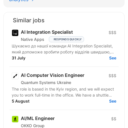
Similar jobs
AI Integration Specialist
$$$
Native Apps
RESPONDS QUICKLY
Шукаємо до нашої команди AI Integration Specialist,
який допоможе зробити роботу відділів швидшою,
простішою та ефективнішою за допомогою
31 July
See
штучного...
AI Computer Vision Engineer
$$$
Quantum Systems Ukraine
The role is based in the Kyiv region, and we will expect
you to work full-time in the office. We have a shuttle
service from the nearest metro station. ...
5 August
See
AI/ML Engineer
$$
OKKO Group