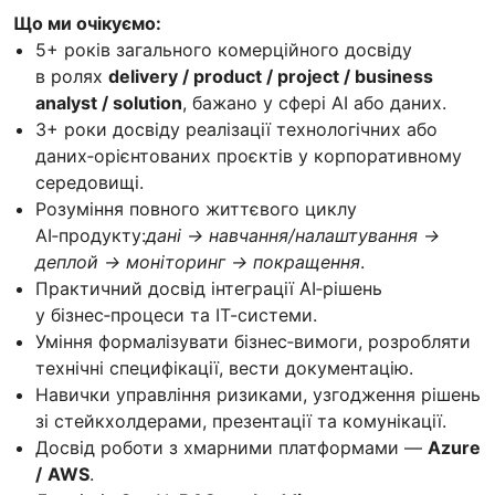
Що ми очікуємо:
5+ років загального комерційного досвіду
в ролях
delivery / product / project / business
analyst / solution
, бажано у сфері AI або даних.
3+ роки досвіду реалізації технологічних або
даних‑орієнтованих проєктів у корпоративному
середовищі.
Розуміння повного життєвого циклу
AI‑продукту:
дані → навчання/налаштування →
деплой → моніторинг → покращення
.
Практичний досвід інтеграції AI‑рішень
у бізнес‑процеси та ІТ-системи.
Уміння формалізувати бізнес‑вимоги, розробляти
технічні специфікації, вести документацію.
Навички управління ризиками, узгодження рішень
зі стейкхолдерами, презентації та комунікації.
Досвід роботи з хмарними платформами —
Azure
/
AWS
.