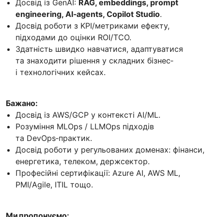
Досвід із GenAI:
RAG, embeddings, prompt
engineering, AI‑agents, Copilot Studio
.
Досвід роботи з KPI/метриками ефекту,
підходами до оцінки ROI/TCO.
Здатність швидко навчатися, адаптуватися
та знаходити рішення у складних бізнес‑
і технологічних кейсах.
Бажано:
Досвід із AWS/GCP у контексті AI/ML.
Розуміння MLOps / LLMOps підходів
та DevOps‑практик.
Досвід роботи у регульованих доменах: фінанси,
енергетика, телеком, держсектор.
Професійні сертифікації: Azure AI, AWS ML,
PMI/Agile, ITIL тощо.
Ми пропонуємо: