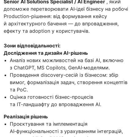
Senior AI Solutions Specialist / AI Engineer
, який
допоможе перетворювати AI‑ідеї бізнесу на робочі
Production-рішення: від формування кейсу
й архітектурного бачення — до впровадження,
ефекту та adoption у користувачів.
Зони відповідальності:
Дослідження та дизайн AI-рішень
Аналіз нових можливостей на базі AI, включно
з ChatGPT, MS Copilots, GenAI‑моделями.
Проведення discovery-сесій із бізнесом: збір
вимог, формалізація задач, створення концептів
та PoC.
Оцінка готовності бізнес-процесів
та ІТ‑ландшафту до впровадження AI.
Реалізація рішень
Проєктування та імплементація
AI‑функціональності з урахуванням інтеграцій,