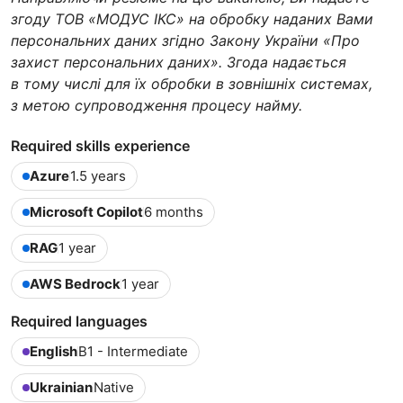
згоду ТОВ «МОДУС ІКС» на обробку наданих Вами
персональних даних згідно Закону України «Про
захист персональних даних». Згода надається
в тому числі для їх обробки в зовнішніх системах,
з метою супроводження процесу найму.
Required skills experience
Azure
1.5 years
Microsoft Copilot
6 months
RAG
1 year
AWS Bedrock
1 year
Required languages
English
B1 - Intermediate
Ukrainian
Native