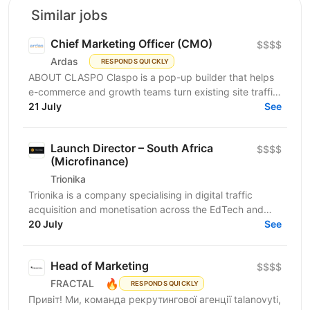
Similar jobs
Chief Marketing Officer (CMO)
$$$$
Ardas
RESPONDS QUICKLY
ABOUT CLASPO Claspo is a pop-up builder that helps
e-commerce and growth teams turn existing site traffic
into more opt-ins, sales, and revenue. We are a...
21 July
See
Launch Director – South Africa
$$$$
(Microfinance)
Trionika
Trionika is a company specialising in digital traffic
acquisition and monetisation across the EdTech and
20 July
FinTech industries. We are looking for an...
See
Head of Marketing
$$$$
🔥
FRACTAL
RESPONDS QUICKLY
Привіт! Ми, команда рекрутингової агенції talanovyti,