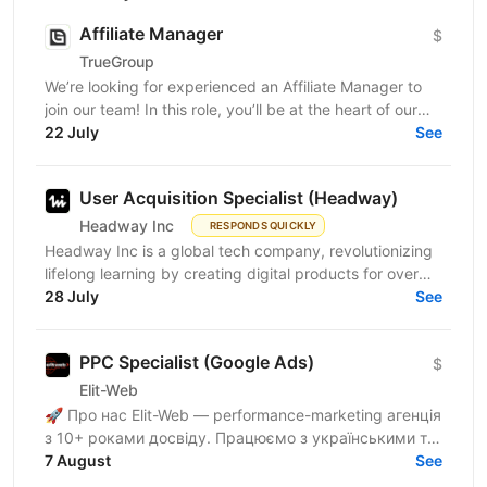
Affiliate Manager
$
TrueGroup
We’re looking for experienced an Affiliate Manager to
join our team! In this role, you’ll be at the heart of our
partner program, building relationships and...
22 July
See
User Acquisition Specialist (Headway)
Headway Inc
RESPONDS QUICKLY
Headway Inc is a global tech company, revolutionizing
lifelong learning by creating digital products for over
170 million users worldwide. Our mission is to...
28 July
See
PPC Specialist (Google Ads)
$
Elit-Web
🚀 Про нас Elit-Web — performance-marketing агенція
з 10+ роками досвіду. Працюємо з українськими та
міжнародними проєктами, масштабуємо бізнеси
7 August
See
через SEO та...