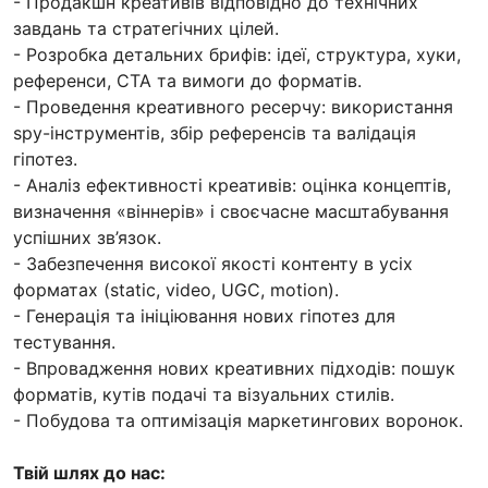
- Продакшн креативів відповідно до технічних
завдань та стратегічних цілей.
- Розробка детальних брифів: ідеї, структура, хуки,
референси, CTA та вимоги до форматів.
- Проведення креативного ресерчу: використання
spy-інструментів, збір референсів та валідація
гіпотез.
- Аналіз ефективності креативів: оцінка концептів,
визначення «віннерів» і своєчасне масштабування
успішних зв’язок.
- Забезпечення високої якості контенту в усіх
форматах (static, video, UGC, motion).
- Генерація та ініціювання нових гіпотез для
тестування.
- Впровадження нових креативних підходів: пошук
форматів, кутів подачі та візуальних стилів.
- Побудова та оптимізація маркетингових воронок.
Твій шлях до нас: