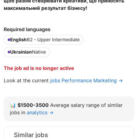
щоб разом створювати креативи, що приносять
максимальний результат бізнесу!
Required languages
English
B2 - Upper Intermediate
Ukrainian
Native
The job ad is no longer active
Look at the current
jobs Performance Marketing →
📊
$1500-3500
Average salary range of similar
jobs in
analytics →
Similar jobs