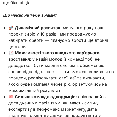
ще більші цілі!
Що чекає на тебе з нами?
🚀
Динамічний розвиток:
минулого року наш
проект виріс у 10 разів і ми продовжуємо
набирати оберти — плануємо зрости ще втричі
цьогоріч!
📈
Можливості твого швидкого карʼєрного
зростання:
у нашій молодій команді тобі не
доведеться бути маркетологом з обмеженою
зоною відповідальності — ти зможеш впливати на
процеси, реалізовувати свої ідеї та визначати,
якою буде компанія через рік, орієнтуючись на
максимальний результат.
🧠
Сильна команда однодумців:
співпрацюй з
досвідченими фахівцями, які мають сильну
експертизу в перфоманс маркетингу, дата
аналітиці, розвитку діджитал продуктів та у