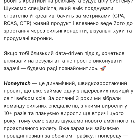
робить креативи на рекламу, а будує цілу систему?
Шукаємо спеціаліста, який вміє поєднувати
стратегію й креатив, бачить за метриками (CPA,
ROAS, CTR) живий продукт і впевнено веде його до
зростання через сильні концепти, візуальні хуки та
продумані воронки.
Якщо тобі близький data-driven підхід, хочеться
впливати на результат, а не просто виконувати
задачі — будемо раді познайомитись. 🚀
Honeytech
— це динамічний, швидкозростаючий
проєкт, що вже займає одну з лідерських позицій у
світі вебкоміксів. За останні 3 роки ми зібрали
команду сильних спеціалістів, з якими виросли у
10+ разів та плануємо вирости ще втричі цього
року, тому саме зараз шукаємо нового амбітного та
проактивного колегу. Вже зараз ми займаємо
провідні позиції за обсягом трафіку, і попереду —