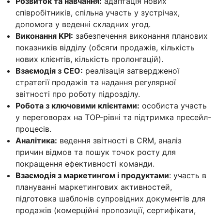
Розвиток та навчання:
адаптація нових
співробітників, спільна участь у зустрічах,
допомога у веденні складних угод.
Виконання KPI:
забезпечення виконання планових
показників відділу (обсяги продажів, кількість
нових клієнтів, кількість пролонгацій).
Взаємодія з СEO:
реалізація затвердженої
стратегії продажів та надання регулярної
звітності про роботу підрозділу.
Робота з ключовими клієнтами:
особиста участь
у переговорах на ТОР-рівні та підтримка пресейл-
процесів.
Аналітика:
ведення звітності в CRM, аналіз
причин відмов та пошук точок росту для
покращення ефективності команди.
Взаємодія з маркетингом і продуктами
: участь в
плануванні маркетингових активностей,
підготовка шаблонів супровідних документів для
продажів (комерційні пропозиції, сертифікати,