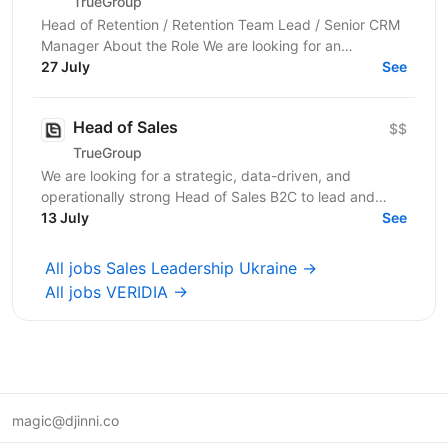
TrueGroup
Head of Retention / Retention Team Lead / Senior CRM
Manager About the Role We are looking for an
experienced retention leader to own and evolve our
27 July
See
CRM and...
Head of Sales
$$
TrueGroup
We are looking for a strategic, data-driven, and
operationally strong Head of Sales B2C to lead and
scale our outbound sales division across Tier-1...
13 July
See
All jobs Sales Leadership Ukraine →
All jobs VERIDIA →
magic@djinni.co