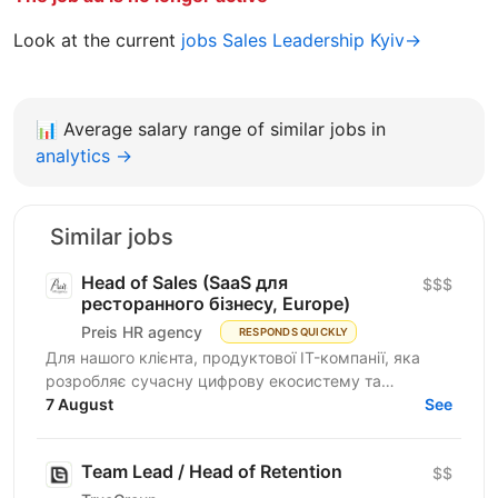
Look at the current
jobs Sales Leadership Kyiv→
📊
Average salary range of similar jobs in
analytics →
Similar jobs
Head of Sales (SaaS для
$$$
ресторанного бізнесу, Europe)
Preis HR agency
RESPONDS QUICKLY
Для нашого клієнта, продуктової IT-компанії, яка
розробляє сучасну цифрову екосистему та
програмне забезпечення для автоматизації
7 August
See
ресторанного бізнесу...
Team Lead / Head of Retention
$$