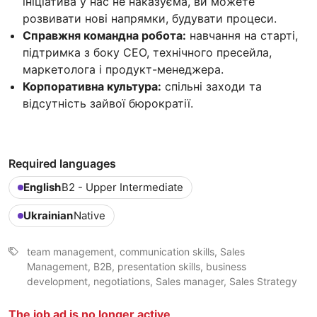
ініціатива у нас не наказуєма, ви можете
розвивати нові напрямки, будувати процеси.
Справжня командна робота:
навчання на старті,
підтримка з боку CEO, технічного пресейла,
маркетолога і продукт-менеджера.
Корпоративна культура:
спільні заходи та
відсутність зайвої бюрократії.
Required languages
English
B2 - Upper Intermediate
Ukrainian
Native
team management, communication skills, Sales
Management, B2B, presentation skills, business
development, negotiations, Sales manager, Sales Strategy
The job ad is no longer active