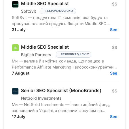
Middle SEO Specialist
$$
SoftSvit
RESPONDS QUICKLY
SoftSvit — продуктова IT компанія, яка будує та
просуває власний продукт. Якщо ти Middle SEO
Specialist і шукаєш місце, де можна реально
31 July
See
впливати на ріст —...
Middle SEO Specialist
$$
Bigfish Partners
RESPONDS QUICKLY
Ми — велика й амбітна команда, що працює в
Performance Affiliate Marketing і висококонкурентних
нішах на Tier 1-3 ринках. Ми швидко розвиваємося
7 August
See
та...
Senior SEO Specialist (MonoBrands)
$$
NetSolid Investments
Ми — NetSolid Investments — інвестиційний фонд,
заснований в Україні, з основним фокусом на
SMART-інвестиції. Наша екосистема — це простір,
17 July
See
де ви зможете...