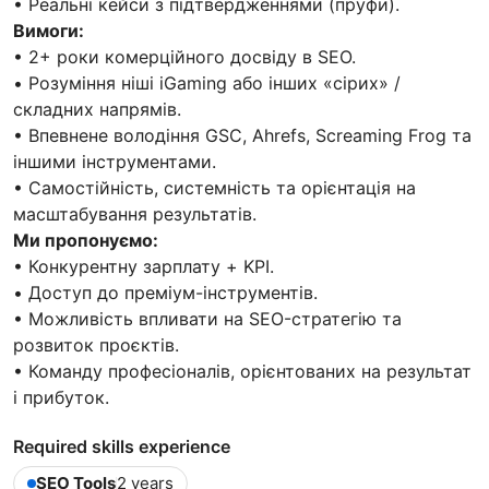
• Реальні кейси з підтвердженнями (пруфи).
Вимоги:
• 2+ роки комерційного досвіду в SEO.
• Розуміння ніші iGaming або інших «сірих» /
складних напрямів.
• Впевнене володіння GSC, Ahrefs, Screaming Frog та
іншими інструментами.
• Самостійність, системність та орієнтація на
масштабування результатів.
Ми пропонуємо:
• Конкурентну зарплату + KPI.
• Доступ до преміум-інструментів.
• Можливість впливати на SEO-стратегію та
розвиток проєктів.
• Команду професіоналів, орієнтованих на результат
і прибуток.
Required skills experience
SEO Tools
2 years