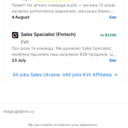
Привіт! На зв’язку команда expla — ми вже 10 років
качаємо performance-маркетинг, міксуємо бізнес-
підхід з цифрами та технічними рішеннями, і
4 August
See
щомісяця...
Sales Specialist (Fintech)
to $2200
EVO
Про роль та команду: Ми шукаємо Sales Specialist,
який/яка підсилить наш напрямок B2B-продажів. Ця
роль — для спеціаліста з обов'язковим досвідом у
23 July
See
сфері...
All jobs Sales Ukraine →
All jobs Kim Affiliates →
magic@djinni.co
Terms of Use
We use cookies to improve your experience.
Suggest an idea