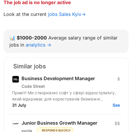
The job ad is no longer active
Look at the current
jobs Sales Kyiv→
📊
$1000-2000
Average salary range of similar
jobs in
analytics →
Similar jobs
Business Development Manager
$
Code Street
Привіт! Ми створюємо софт у сфері відеострімінгу,
який відкриває для користувачів безмежні
можливості. Наш продукт уже підкорив ринок США і
31 July
See
налічує понад 10...
Junior Business Growth Manager
$$
expla
RESPONDS QUICKLY