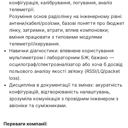
конфігурація, калібрування, логування, аналіз
телеметрії.
Розуміння основ радіолінку на інженерному рівні:
антени/кабелі/роз’єми, базові поняття про бюджет
лінку, затримки, втрати, вплив компоновки;
вміння працювати з типовими модулями
телеметрії/керування.
Навички діагностики: впевнене користування
мультиметром і лабораторним БЖ; бажано —
осцилограф/спектроаналізатор або хоча б досвід
польового аналізу якості зв’язку (RSSI/LQ/packet
loss).
Дисципліна в документації та змінах: акуратність
конфігурацій, відтворюваність налаштувань,
зрозуміла комунікація з провідним інженером з
авіоніки та суміжниками.
Переваги компанії: