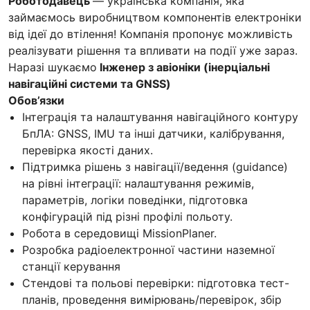
Роботодавець
— українська компанія, яка
займаємось виробництвом компонентів електроніки
від ідеї до втілення! Компанія пропонує можливість
реалізувати рішення та впливати на події уже зараз.
Наразі шукаємо
Інженер з авіоніки (інерціальні
навігаційні системи та GNSS)
Обов’язки
Інтеграція та налаштування навігаційного контуру
БпЛА: GNSS, IMU та інші датчики, калібрування,
перевірка якості даних.
Підтримка рішень з навігації/ведення (guidance)
на рівні інтеграції: налаштування режимів,
параметрів, логіки поведінки, підготовка
конфігурацій під різні профілі польоту.
Робота в середовищі MissionPlaner.
Розробка радіоелектронної частини наземної
станції керування
Стендові та польові перевірки: підготовка тест-
планів, проведення вимірювань/перевірок, збір