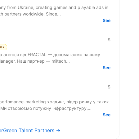
y from Ukraine, creating games and playable ads in
co-development and co-production with partners worldwide. Since...
See
$
KLY
ова агенція від FRACTAL — допомагаємо нашому
anager. Наш партнер — miltech...
See
$
Ми створюємо потужну інфраструктуру,...
See
verGreen Talent Partners →