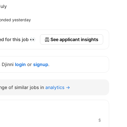
uly
onded yesterday
d for this job 👀
See applicant insights
n Djinni
login
or
signup
.
ge of similar jobs in
analytics →
$