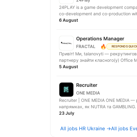
24PLAY is a game development compan
6 August
Operations Manager
🔥
FRACTAL
RESPONDS QUIC
Привіт! Ми, talanovyti — рекрутинг
партнеру знайти класного(у) Office M
5 August
Recruiter
ONE MEDIA
Recruiter | ONE MEDIA ONE MEDIA — perfomance-marketing холдинг, лідер ринку у таких
напрямках, як NUTRA та GAMBLING. 
23 July
All jobs HR Ukraine →
All jobs E