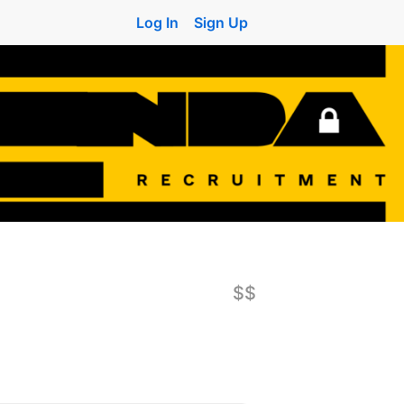
Log In
Sign Up
$$