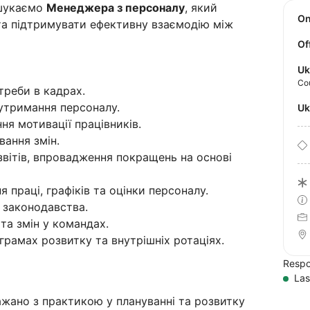
 шукаємо
Менеджера з персоналу
, який
O
а підтримувати ефективну взаємодію між
Of
Uk
Co
треби в кадрах.
утримання персоналу.
U
ня мотивації працівників.
вання змін.
звітів, впровадження покращень на основі
 праці, графіків та оцінки персоналу.
 законодавства.
та змін у командах.
ограмах розвитку та внутрішніх ротаціях.
Respo
Las
бажано з практикою у плануванні та розвитку