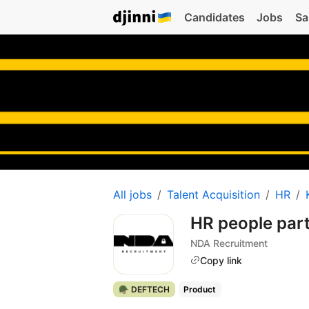
Candidates
Jobs
Sa
All jobs
Talent Acquisition
HR
HR people par
NDA Recruitment
Copy link
🪖 DEFTECH
Product