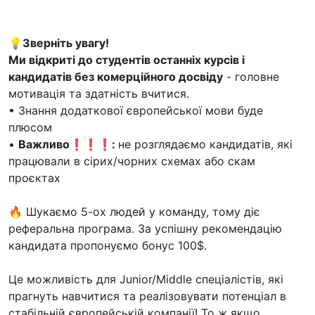
💡Зверніть увагу!
Ми відкриті до студентів останніх курсів і
кандидатів без комерційного досвіду
- головне
мотивація та здатність вчитися.
• Знання додаткової європейської мови буде
плюсом
•
Важливо❗❗❗:
не розглядаємо кандидатів, які
працювали в сірих/чорних схемах або скам
проєктах
🔥 Шукаємо 5-ох людей у команду, тому діє
реферальна програма. За успішну рекомендацію
кандидата пропонуємо бонус 100$.
Це можливість для Junior/Middle спеціалістів, які
прагнуть навчитися та реалізовувати потенціал в
стабільній європейській компанії! То ж якщо