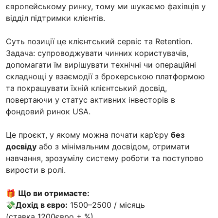
європейському ринку, тому ми шукаємо фахівців у
відділ підтримки клієнтів.
Суть позиції це клієнтський сервіс та Retention.
Задача: супроводжувати чинних користувачів,
допомагати їм вирішувати технічні чи операційні
складнощі у взаємодії з брокерською платформою
та покращувати їхній клієнтський досвід,
повертаючи у статус активних інвесторів в
фондовий ринок USA.
Це проєкт, у якому можна почати кар’єру
без
досвіду
або з мінімальним досвідом, отримати
навчання, зрозумілу систему роботи та поступово
вирости в ролі.
🎁
Що ви отримаєте:
💸Дохід в євро:
1500–2500 / місяць
(ставка 1200євро + %).