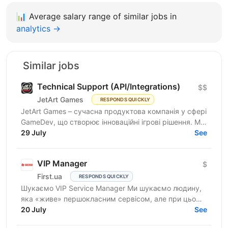
📊
Average salary range of similar jobs in
analytics →
Similar jobs
Technical Support (API/Integrations)
$$
JetArt Games
RESPONDS QUICKLY
JetArt Games – сучасна продуктова компанія у сфері
GameDev, що створює інноваційні ігрові рішення. Ми
розробляємо високопродуктивні ігрові системи з...
29 July
See
VIP Manager
$
First.ua
RESPONDS QUICKLY
Шукаємо VIP Service Manager Ми шукаємо людину,
яка «живе» першокласним сервісом, але при цьому
має «зуби» для продажів. Ти станеш справжнім
20 July
See
консьєржем та...