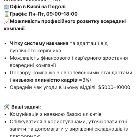
🏢Офіс в Києві на Подолі
⌛Графік: Пн–Пт, 09:00–18:00
📈Можливість професійного розвитку всередині
компанії.
Чітку систему навчання
та адаптації від
публічного керівника.
Можливість фінансового і карʼєрного зростання
всередині компанії
Прозору компанію з європейськими стандартами
і
низькою плинністю кадрів
(≈3%)
Середній чек угоди в цьому відділі: $5000–10000
🛠️
Ваші задачі:
Комунікація з наявною базою клієнтів
Спілкуватися з користувачами, уточнювати їхні
запити та допомагати у вирішенні складнощів із
платформою.