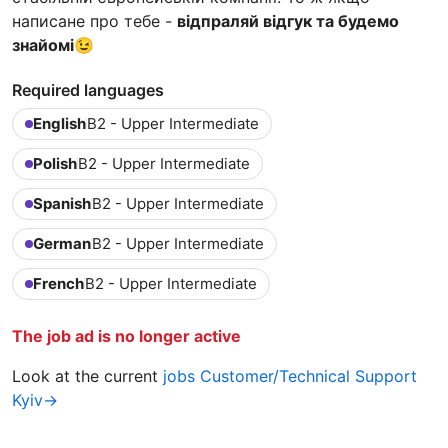
написане про тебе -
відпраляй відгук та будемо
знайомі
😉
Required languages
English
B2 - Upper Intermediate
Polish
B2 - Upper Intermediate
Spanish
B2 - Upper Intermediate
German
B2 - Upper Intermediate
French
B2 - Upper Intermediate
The job ad is no longer active
Look at the current
jobs Customer/Technical Support
Kyiv→