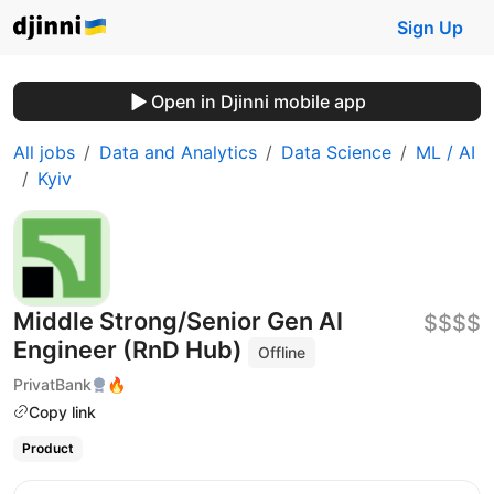
Sign Up
Open in Djinni mobile app
All jobs
Data and Analytics
Data Science
ML / AI
Kyiv
Middle Strong/Senior Gen AI
$$$$
Engineer (RnD Hub)
Offline
PrivatBank
🔥
Copy link
Product