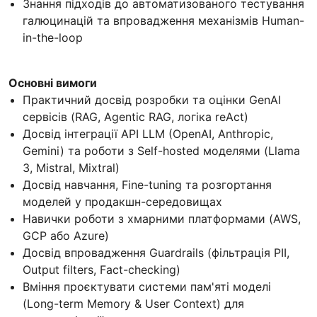
Знання підходів до автоматизованого тестування
галюцинацій та впровадження механізмів Human-
in-the-loop
Основні вимоги
Практичний досвід розробки та оцінки GenAI
сервісів (RAG, Agentic RAG, логіка reAct)
Досвід інтеграції API LLM (OpenAI, Anthropic,
Gemini) та роботи з Self-hosted моделями (Llama
3, Mistral, Mixtral)
Досвід навчання, Fine-tuning та розгортання
моделей у продакшн-середовищах
Навички роботи з хмарними платформами (AWS,
GCP або Azure)
Досвід впровадження Guardrails (фільтрація PII,
Output filters, Fact-checking)
Вміння проєктувати системи пам'яті моделі
(Long-term Memory & User Context) для