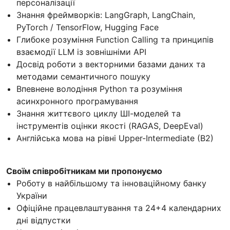
персоналізації
Знання фреймворків: LangGraph, LangChain,
PyTorch / TensorFlow, Hugging Face
Глибоке розуміння Function Calling та принципів
взаємодії LLM із зовнішніми API
Досвід роботи з векторними базами даних та
методами семантичного пошуку
Впевнене володіння Python та розуміння
асинхронного програмування
Знання життєвого циклу ШІ-моделей та
інструментів оцінки якості (RAGAS, DeepEval)
Англійська мова на рівні Upper-Intermediate (B2)
Своїм співробітникам ми пропонуємо
Роботу в найбільшому та інноваційному банку
України
Офіційне працевлаштування та 24+4 календарних
дні відпустки