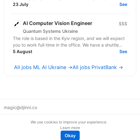
про "просте підключення APІ чи поверхеневий
23 July
See
інжиніринг запитів",...
AI Computer Vision Engineer
$$$
Quantum Systems Ukraine
The role is based in the Kyiv region, and we will expect
you to work full-time in the office. We have a shuttle
service from the nearest metro station. ...
5 August
See
All jobs ML AI Ukraine →
All jobs PrivatBank →
magic@djinni.co
Terms of Use
We use cookies to improve your experience.
Suggest an idea
Learn more
Remote tech jobs in Europe
Okay