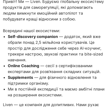
Привіт! Ми — Liven. Будуємо глобальну екосистему
продуктів для саморегуляції, які допомагають
людям вимкнути емоційний автопілот та
побудувати кращі відносини з собою.
Всередині нашої екосистеми:
Self-discovery companion
— додаток, який вже
обрали понад 2,5 мільйона користувачів. Це
простір для дослідження себе через AI-коучинг,
трекери настрою, звукові практики та bite-sized
навчання.
Online Coaching
— сесії з сертифікованими
експертами для розв’язання складних ситуацій.
Supplements
— для фізичного відновлення та
підтримки організму.
Ми в постійній експедиції та маємо амбітні плани
на розширення екосистеми.
Liven — це компанія для допитливих. Нами рухає