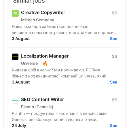
Similar jobs
Creative Copywriter
$$
Miltech Company
Наша команда займається розробкою
високотехнологічних рішень для ураження ворожих
цілей. Ми створюємо повноцінні продукти - від ідеї
3 August
See
до серійного...
Localization Manager
$$
🔥
Universe
Кидаєш собі виклик? Ми приймаємо. FORMA —
бізнес з кофаундингової компанії Universe, який
створює сервіси для ефективної взаємодії з
3 August
See
файлами різних типів...
SEO Content Writer
$$
PlantIn (Genesis)
PlantIn — продуктова IT-компанія з екосистеми
Genesis, що зближує користувачів з їхніми
захопленнями шляхом створення продуктів на
24 July
See