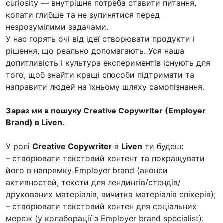
curiosity — внутрішня потреба ставити питання,
копати глибше та не зупинятися перед
незрозумілими задачами.
У нас горять очі від ідеї створювати продукти і
рішення, що реально допомагають. Уся наша
допитливість і культура експериментів існують для
того, щоб знайти кращі способи підтримати та
направити людей на їхньому шляху самопізнання.
Зараз ми в пошуку Creative Copywriter (Employer
Brand) в Liven.
У ролі
Creative Copywriter
в
Liven
ти будеш
:
– cтворювати текстовий контент та покращувати
його в напрямку Employer brand (анонси
активностей, тексти для лендингів/стендів/
друкованих матеріалів, вичитка матеріалів спікерів);
– cтворювати текстовий контен для соціальних
мереж (у колаборації з Employer brand specialist):