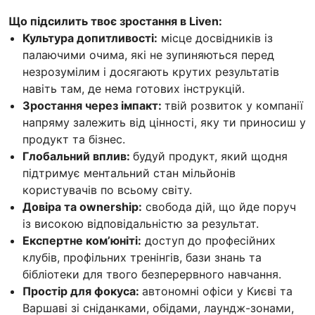
Що підсилить твоє зростання в Liven:
Культура допитливості:
місце досвідників із
палаючими очима, які не зупиняються перед
незрозумілим і досягають крутих результатів
навіть там, де нема готових інструкцій.
Зростання через імпакт:
твій розвиток у компанії
напряму залежить від цінності, яку ти приносиш у
продукт та бізнес.
Глобальний вплив:
будуй продукт, який щодня
підтримує ментальний стан мільйонів
користувачів по всьому світу.
Довіра та ownership:
свобода дій, що йде поруч
із високою відповідальністю за результат.
Експертне ком’юніті:
доступ до професійних
клубів, профільних тренінгів, бази знань та
бібліотеки для твого безперервного навчання.
Простір для фокуса:
автономні офіси у Києві та
Варшаві зі сніданками, обідами, лаундж-зонами,