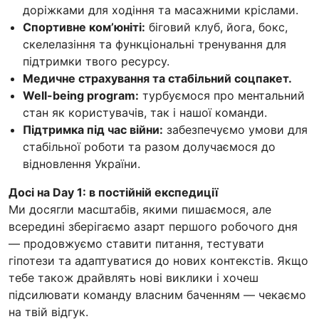
доріжками для ходіння та масажними кріслами.
Спортивне комʼюніті:
біговий клуб, йога, бокс,
скелелазіння та функціональні тренування для
підтримки твого ресурсу.
Медичне страхування та стабільний соцпакет.
Well-being program:
турбуємося про ментальний
стан як користувачів, так і нашої команди.
Підтримка під час війни:
забезпечуємо умови для
стабільної роботи та разом долучаємося до
відновлення України.
Досі на Day 1: в постійній експедиції
Ми досягли масштабів, якими пишаємося, але
всередині зберігаємо азарт першого робочого дня
— продовжуємо ставити питання, тестувати
гіпотези та адаптуватися до нових контекстів. Якщо
тебе також драйвлять нові виклики і хочеш
підсилювати команду власним баченням — чекаємо
на твій відгук.