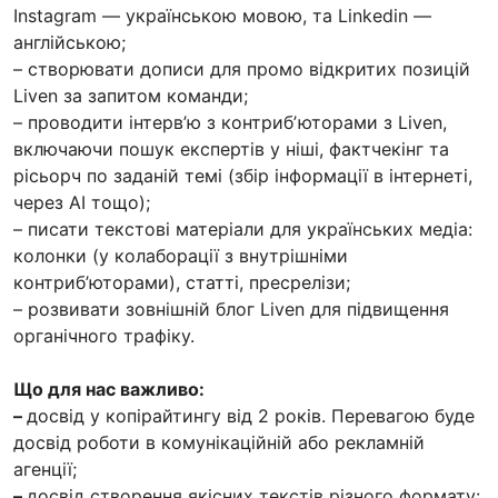
Instagram — українською мовою, та Linkedin —
англійською;
– створювати дописи для промо відкритих позицій
Liven за запитом команди;
– проводити інтерв’ю з контрибʼюторами з Liven,
включаючи пошук експертів у ніші, фактчекінг та
рісьорч по заданій темі (збір інформації в інтернеті,
через AI тощо);
– писати текстові матеріали для українських медіа:
колонки (у колаборації з внутрішніми
контриб’юторами), статті, пресрелізи;
– розвивати зовнішній блог Liven для підвищення
органічного трафіку.
Що для нас важливо:
–
досвід у копірайтингу від 2 років. Перевагою буде
досвід роботи в комунікаційній або рекламній
агенції;
–
досвід створення якісних текстів різного формату: