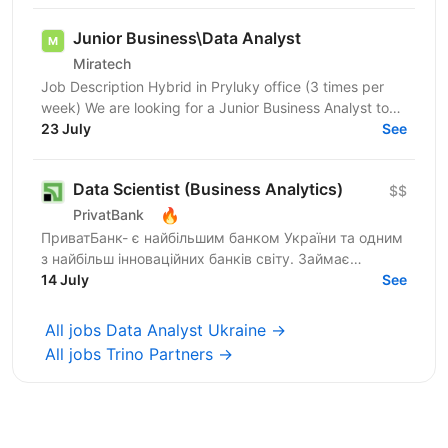
Junior Business\Data Analyst
Miratech
Job Description Hybrid in Pryluky office (3 times per
week) We are looking for a Junior Business Analyst to
support the client team in identifying business...
23 July
See
Data Scientist (Business Analytics)
$$
🔥
PrivatBank
ПриватБанк- є найбільшим банком України та одним
з найбільш інноваційних банків світу. Займає
лідируючі позиції за всіма фінансовими показниками
14 July
See
в галузі та...
All jobs Data Analyst Ukraine →
All jobs Trino Partners →