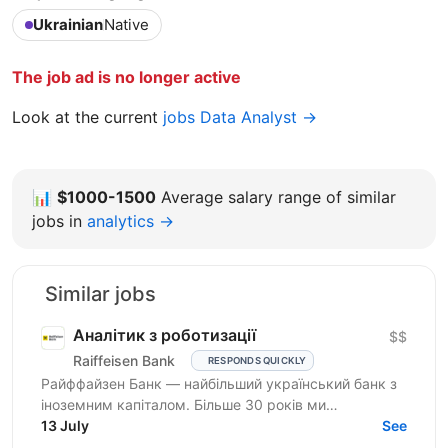
Ukrainian
Native
The job ad is no longer active
Look at the current
jobs Data Analyst →
📊
$1000-1500
Average salary range of similar
jobs in
analytics →
Similar jobs
Аналітик з роботизації
$$
Raiffeisen Bank
RESPONDS QUICKLY
Райффайзен Банк — найбільший український банк з
іноземним капіталом. Більше 30 років ми
створюємо та вибудовуємо банківську систему
13 July
See
нашої держави. У Райфі...