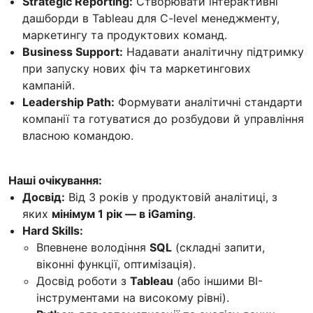
Strategic Reporting:
Створювати інтерактивні
дашборди в Tableau для C-level менеджменту,
маркетингу та продуктових команд.
Business Support:
Надавати аналітичну підтримку
при запуску нових фіч та маркетингових
кампаній.
Leadership Path:
Формувати аналітичні стандарти
компанії та готуватися до розбудови й управління
власною командою.
Наші очікування:
Досвід:
Від 3 років у продуктовій аналітиці, з
яких
мінімум 1 рік — в iGaming
.
Hard Skills:
Впевнене володіння
SQL
(складні запити,
віконні функції, оптимізація).
Досвід роботи з
Tableau
(або іншими BI-
інструментами на високому рівні).