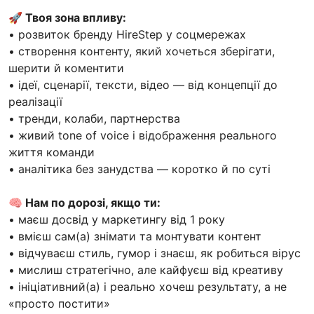
🚀 Твоя зона впливу:
• розвиток бренду HireStep у соцмережах
• створення контенту, який хочеться зберігати,
шерити й коментити
• ідеї, сценарії, тексти, відео — від концепції до
реалізації
• тренди, колаби, партнерства
• живий tone of voice і відображення реального
життя команди
• аналітика без занудства — коротко й по суті
🧠 Нам по дорозі, якщо ти:
• маєш досвід у маркетингу від 1 року
• вмієш сам(а) знімати та монтувати контент
• відчуваєш стиль, гумор і знаєш, як робиться вірус
• мислиш стратегічно, але кайфуєш від креативу
• ініціативний(а) і реально хочеш результату, а не
«просто постити»