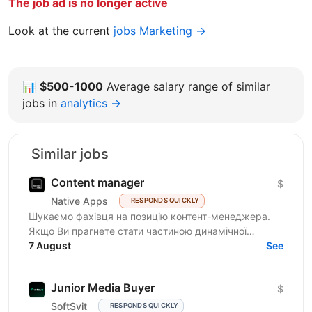
The job ad is no longer active
Look at the current
jobs Marketing →
📊
$500-1000
Average salary range of similar
jobs in
analytics →
Similar jobs
Content manager
$
Native Apps
RESPONDS QUICKLY
Шукаємо фахівця на позицію контент-менеджера.
Якщо Ви прагнете стати частиною динамічної
команди українського ліцензійного бренду онлайн-
7 August
See
казино і Вас...
Junior Media Buyer
$
SoftSvit
RESPONDS QUICKLY