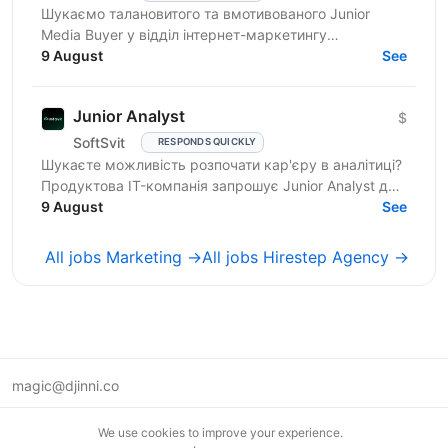
Шукаємо талановитого та вмотивованого Junior
Media Buyer у відділ інтернет-маркетингу
продуктової ІТ-компанії. Якщо Ви володієте
9 August
See
аналітичним мисленням,...
Junior Analyst
$
SoftSvit
RESPONDS QUICKLY
Шукаєте можливість розпочати кар'єру в аналітиці?
Продуктова IT-компанія запрошує Junior Analyst до
своєї команди. Ми відкриті до кандидатів без...
9 August
See
All jobs Marketing →
All jobs Hirestep Agency →
magic@djinni.co
Terms of Use
We use cookies to improve your experience.
Suggest an idea