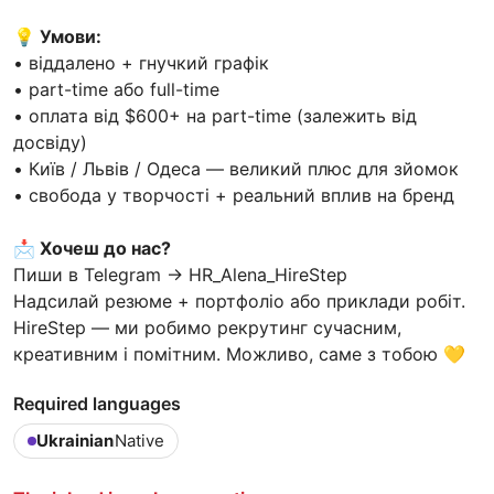
💡 Умови:
• віддалено + гнучкий графік
• part-time або full-time
• оплата від $600+ на part-time (залежить від
досвіду)
• Київ / Львів / Одеса — великий плюс для зйомок
• свобода у творчості + реальний вплив на бренд
📩 Хочеш до нас?
Пиши в Telegram → HR_Alena_HireStep
Надсилай резюме + портфоліо або приклади робіт.
HireStep — ми робимо рекрутинг сучасним,
креативним і помітним. Можливо, саме з тобою 💛
Required languages
Ukrainian
Native