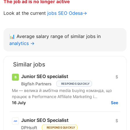
The job ad is no longer active
Look at the current
jobs SEO Odesa→
📊
Average salary range of similar jobs in
analytics →
Similar jobs
Junior SEO specialist
$
Bigfish Partners
RESPONDS QUICKLY
Ми — велика й амбітна media buying команда, що
працює в Performance Affiliate Marketing і
висококонкурентних нішах. Ми активно зростаємо,
16 July
See
масштабуємо...
Junior SEO Specialist
$
DPHsoft
RESPONDS QUICKLY