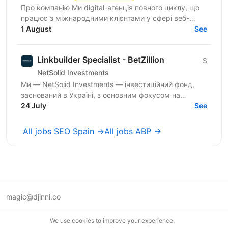
Про компанію Ми digital-агенція повного циклу, що
працює з міжнародними клієнтами у сфері веб-
розробки та цифрового маркетингу. Ми не
1 August
See
продаємо «абстрактні...
Linkbuilder Specialist - BetZillion
$
NetSolid Investments
Ми — NetSolid Investments — інвестиційний фонд,
заснований в Україні, з основним фокусом на
SMART-інвестиції. Ми інвестуємо не лише фінанси, а
24 July
See
й експертизу...
All jobs SEO Spain →
All jobs ABP →
magic@djinni.co
Terms of Use
We use cookies to improve your experience.
Suggest an idea