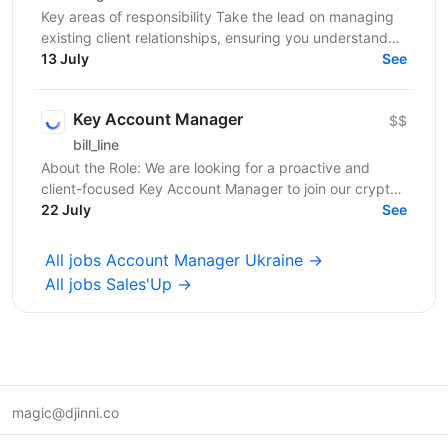
Key areas of responsibility Take the lead on managing
existing client relationships, ensuring you understand
their business goals and anticipate future...
13 July
See
Key Account Manager
$$
bill_line
About the Role: We are looking for a proactive and
client-focused Key Account Manager to join our crypto
processing team. You will be the primary point of...
22 July
See
All jobs Account Manager Ukraine →
All jobs Sales'Up →
magic@djinni.co
Terms of Use