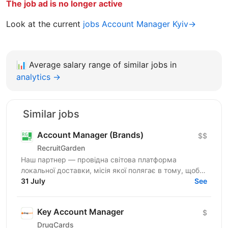
The job ad is no longer active
Look at the current
jobs Account Manager Kyiv→
📊
Average salary range of similar jobs in
analytics →
Similar jobs
Account Manager (Brands)
$$
RecruitGarden
Наш партнер — провідна світова платформа
локальної доставки, місія якої полягає в тому, щоб
забезпечувати винятковий сервіс: швидко, легко та
31 July
See
прямо до...
Key Account Manager
$
DrugCards