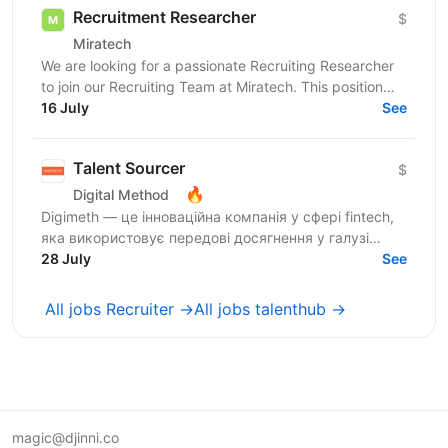
Recruitment Researcher
$
Miratech
We are looking for a passionate Recruiting Researcher
to join our Recruiting Team at Miratech. This position
requires a tenacious self-starter who enjoys...
16 July
See
Talent Sourcer
$
🔥
Digital Method
Digimeth — це інноваційна компанія у сфері fintech,
яка використовує передові досягнення у галузі
фінансових технологій з метою забезпечення
28 July
See
максимальної...
All jobs Recruiter →
All jobs talenthub →
magic@djinni.co