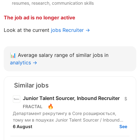
resumes, research, communication skills
The job ad is no longer active
Look at the current
jobs Recruiter →
📊
Average salary range of similar jobs in
analytics →
Similar jobs
Junior Talent Sourcer, Inbound Recruiter
$
🔥
FRACTAL
Департамент рекрутингу в Core розширюється,
тому ми в пошуках Junior Talent Sourcer / Inbound
Recruiter в одну з 6 команд, яка закриває ключові
6 August
See
вакансії у...