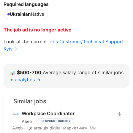
Required languages
Ukrainian
Native
The job ad is no longer active
Look at the current
jobs Customer/Technical Support
Kyiv→
📊
$500-700
Average salary range of similar jobs
in
analytics →
Similar jobs
Workplace Coordinator
$
Авеб
RESPONDS QUICKLY
Aweb – це агенція digital-маркетингу. Ми