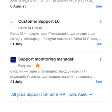
спеціалізуємось на SEO та контекстній рекламі,
працюємо із середнім бізнесом, як в Україні, так і за
6 August
See
кордоном....
Customer Support L0
$
Delta M Group
Delta M – продуктова IT-компанія, що входить до
складу міжнародної групи компаній Delta M Group,
яка вже понад 18 років успішно працює на території
31 July
See
України,...
Support monitoring manager
$
🔥
Evoplay
Evoplay — одна з провідних продуктових IT-
компаній України, що працює на міжнародному
ринку та створює комплексні B2B-рішення для
21 July
See
індустрії онлайн-ігор. У...
All jobs Support Ukraine →
All jobs Авеб →