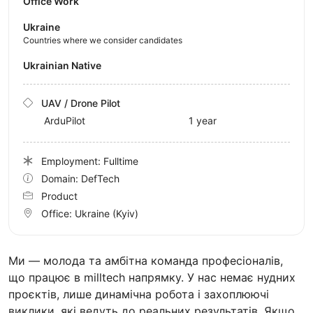
Office Work
Ukraine
Countries where we consider candidates
Ukrainian Native
UAV / Drone Pilot
ArduPilot
1 year
Employment: Fulltime
Domain: DefTech
Product
Office:
Ukraine
(Kyiv)
Ми — молода та амбітна команда професіоналів,
що працює в milltech напрямку. У нас немає нудних
проєктів, лише динамічна робота і захоплюючі
виклики, які ведуть до реальних результатів. Якщо