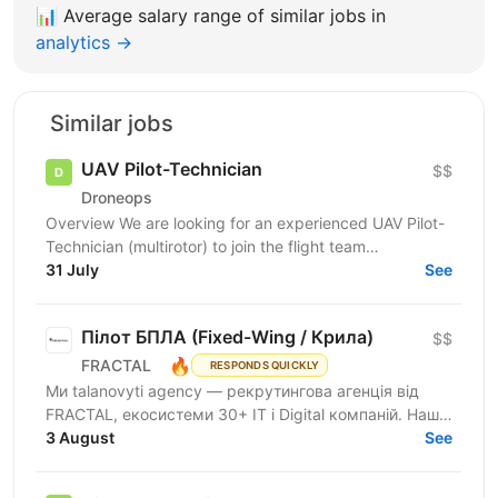
📊
Average salary range of similar jobs in
analytics →
Similar jobs
UAV Pilot-Technician
$$
Droneops
Overview We are looking for an experienced UAV Pilot-
Technician (multirotor) to join the flight team
responsible for testing our flagship R&D product — a...
31 July
See
Пілот БПЛА (Fixed-Wing / Крила)
$$
🔥
FRACTAL
RESPONDS QUICKLY
Ми talanovyti agency — рекрутингова агенція від
FRACTAL, екосистеми 30+ IT і Digital компаній. Наш
клієнт — українська mil-tech компанія, що створює...
3 August
See