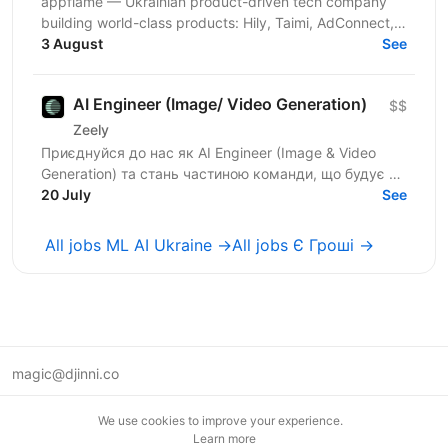
appflame — Ukrainian product-driven tech company
building world-class products: Hily, Taimi, AdConnect,
Mailkeeper, and more. About us: 7 years in the...
3 August
See
AI Engineer (Image/ Video Generation)
$$
Zeely
Приєднуйся до нас як AI Engineer (Image & Video
Generation) та стань частиною команди, що будує та
масштабує генеративні пайплайни для створення
20 July
See
візуального...
All jobs ML AI Ukraine →
All jobs Є Гроші →
magic@djinni.co
Terms of Use
We use cookies to improve your experience.
Suggest an idea
Learn more