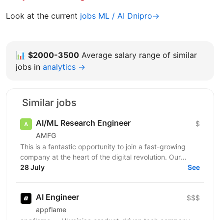
Look at the current
jobs ML / AI Dnipro→
📊
$2000-3500
Average salary range of similar
jobs in
analytics →
Similar jobs
AI/ML Research Engineer
$
AMFG
This is a fantastic opportunity to join a fast-growing
company at the heart of the digital revolution. Our
software product is revolutionising manufacturing...
28 July
See
AI Engineer
$$$
appflame