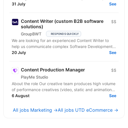
31 July
professional skills in product IT company. If...
See
Content Writer (custom B2B software
$$
solutions)
GroupBWT
RESPONDS QUICKLY
We are looking for an experienced Content Writer to
help us communicate complex Software Development,
Data Engineering and AI services to international B2B...
20 July
See
Content Production Manager
$$
PlayMe Studio
About the role Our creative team produces high volume
of performance creatives (video, static and animation)
for several product teams and user acquisition,...
6 August
See
All jobs Marketing →
All jobs UTD eCommerce →