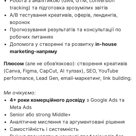
Робота з аналітикою (GA4, GTM, conversion
tracking) та підготовка зрозумілих звітів
A/B тестування креативів, оферів, лендингів,
воронок
Прогнозування результатів та консультації по
робочих питаннях
Допомога у створенні та розвитку
in-house
marketing-напряму
Плюсом
(але не обов’язково): створення креативів
(Canva, Figma, CapCut, AI тулзах), SEO, YouTube
performance, Lead Gen, email-маркетинг, link building.
Ми очікуємо:
4+ роки комерційного досвіду
з Google Ads та
Meta Ads
Senior або strong Middle+
Аналітичне мислення та аргументовані рішення
Самостійність і системність