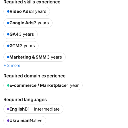
Required skills experience
Video Ads
3 years
Google Ads
3 years
GA4
3 years
GTM
3 years
Marketing & SMM
3 years
+ 3 more
Required domain experience
E-commerce / Marketplace
1 year
Required languages
English
B1 - Intermediate
Ukrainian
Native