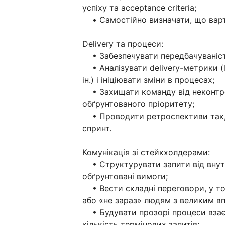
успіху та acceptance criteria;
• Самостійно визначати, що варто
Delivery та процеси:
• Забезпечувати передбачуваність 
• Аналізувати delivery-метрики (lea
ін.) і ініціювати зміни в процесах;
• Захищати команду від неконтро
обґрунтованого пріоритету;
• Проводити ретроспективи так, щ
спринт.
Комунікація зі стейкхолдерами:
• Структурувати запити від внутр
обґрунтовані вимоги;
• Вести складні переговори, у том
або «не зараз» людям з великим в
• Будувати прозорі процеси взає
кількість термінових запитів;