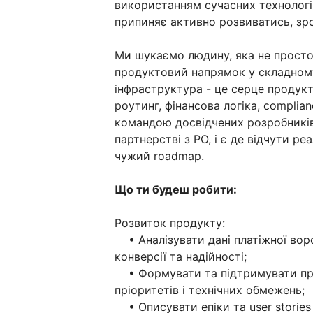
використанням сучасних технологій
припиняє активно розвиватись, зр
Ми шукаємо людину, яка не просто 
продуктовий напрямок у складному
інфраструктура - це серце продукт
роутинг, фінансова логіка, complia
командою досвідчених розробників 
партнерстві з PO, і є де відчути р
чужий roadmap.
Що ти будеш робити:
Розвиток продукту:
• Аналізувати дані платіжної вор
конверсії та надійності;
• Формувати та підтримувати прод
пріоритетів і технічних обмежень;
• Описувати епіки та user stories