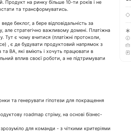
. Продукт на ринку більше 10-ти років і не
остати та трансформуватись.
веде беклог, а бере відповідальність за
, але стратегічно важливому домені. Платіжна
у. Тут є чому вчитися (платіжні протоколи,
nce) , є де будувати продуктовий напрямок з
та BA, які вміють і хочуть працювати в
еальний вплив своєї роботи, а не підтримувати
онки та генерувати гіпотези для покращення
уктову roadmap стріму, на основі бізнес-
 зрозуміло для команди - з чіткими критеріями