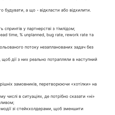
 будувати, а що - відкласти або відхилити.
спринтів у партнерстві з тімлідом;
d time, % unplanned, bug rate, rework rate та
льованого потоку незапланованих задач без
об дії з них реально потрапляли в наступний
ішніх замовників, перетворюючи «хотілки» на
у числі в ситуаціях, де потрібно сказати «ні»
пливом;
модії зі стейкхолдерами, щоб зменшити