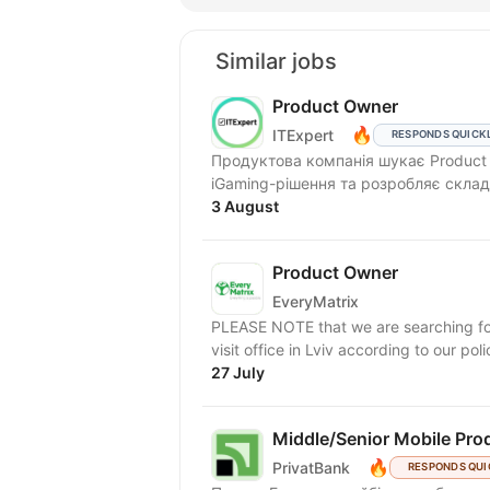
Similar jobs
Product Owner
🔥
ITExpert
RESPONDS QUICK
Продуктова компанія шукає Product Owner для 
iGaming-рішення та розробляє склад
3 August
Product Owner
EveryMatrix
PLEASE NOTE that we are searching for
27 July
Middle/Senior Mobile Pr
🔥
PrivatBank
RESPONDS QUI