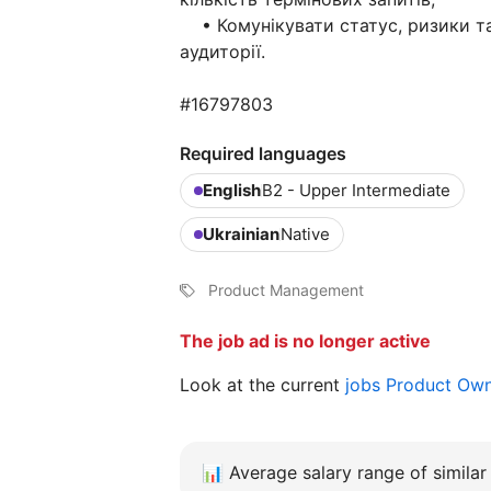
• Комунікувати статус, ризики та 
аудиторії.
#16797803
Required languages
English
B2 - Upper Intermediate
Ukrainian
Native
Product Management
The job ad is no longer active
Look at the current
jobs Product Ow
📊
Average salary range of similar 