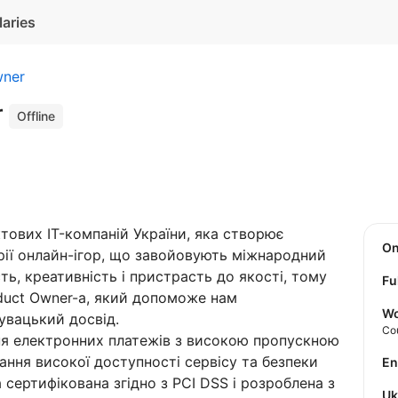
laries
wner
r
Offline
тових IT-компаній України, яка створює
O
трії онлайн-ігор, що завойовують міжнародний
ть, креативність і пристрасть до якості, тому
Fu
duct Owner-а, який допоможе нам
Wo
увацький досвід.
Co
я електронних платежів з високою пропускною
ання високої доступності сервісу та безпеки
E
сертифікована згідно з PCI DSS і розроблена з
U