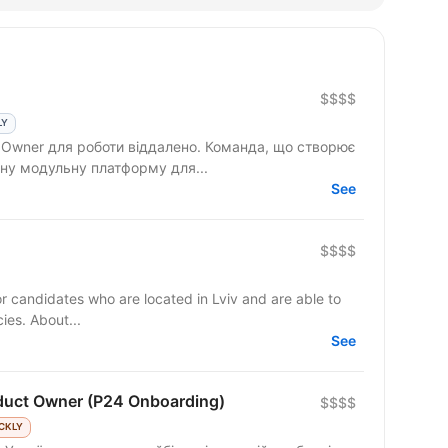
$$$$
LY
роботи віддалено. Команда, що створює
ну модульну платформу для...
See
$$$$
 candidates who are located in Lviv and are able to
visit office in Lviv according to our policies. About...
See
oduct Owner (P24 Оnboarding)
$$$$
CKLY