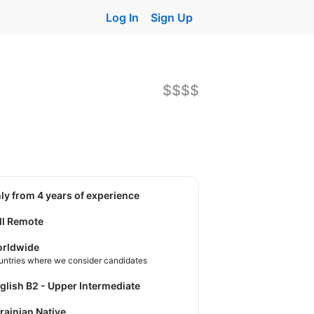
Log In
Sign Up
$$$$
nly from 4 years of experience
ll Remote
rldwide
untries where we consider candidates
nglish B2 - Upper Intermediate
krainian Native