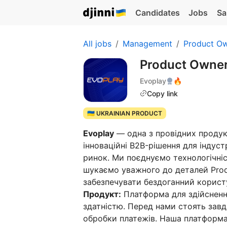
Candidates
Jobs
Sa
All jobs
Management
Product O
Product Owne
Evoplay
🔥
Copy link
🇺🇦 UKRAINIAN PRODUCT
Evoplay
— одна з провідних продук
інноваційні B2B-рішення для індус
ринок. Ми поєднуємо технологічніс
шукаємо уважного до деталей Pro
забезпечувати бездоганний корист
Продукт:
Платформа для здійсненн
здатністю. Перед нами стоять завд
обробки платежів. Наша платформа 