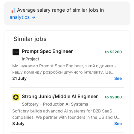
📊
Average salary range of similar jobs in
analytics →
Similar jobs
Prompt Spec Engineer
to $2200
InProject
Ми шукаємо Prompt Spec Engineer, який підсилить
нашу команду розробки штучного інтелекту. Це
роль не про "творче спілкування з ChatGPT", а про
21 July
See
глибоку...
Strong Junior/Middle AI Engineer
to $2000
Softcery – Production AI Systems
Softcery builds advanced AI systems for B2B SaaS
companies. We partner with founders in the US and UK
to design, build, and scale production-ready AI...
8 July
See