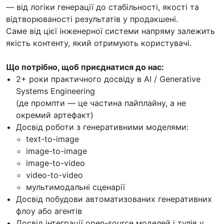
— від логіки генерації до стабільності, якості та
відтворюваності результатів у продакшені.
Саме від цієї інженерної системи напряму залежить
якість контенту, який отримують користувачі.
Що потрібно, щоб приєднатися до нас:
2+ роки практичного досвіду в AI / Generative
Systems Engineering
(де промпти — це частина пайплайну, а не
окремий артефакт)
Досвід роботи з генеративними моделями:
text-to-image
image-to-image
image-to-video
video-to-video
мультимодальні сценарії
Досвід побудови автоматизованих генеративних
флоу або агентів
Досвід інтеграції open-source моделей і тулів у