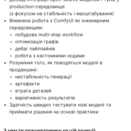
production-середовище
(з фокусом на стабільність і масштабування)
Впевнена робота з ComfyUI як інженерним
середовищем:
побудова multi-step workflow
оптимізація графів
дебаг пайплайнів
робота з кастомними нодами
Розуміння того, як поводяться моделі в
продакшені:
нестабільність генерації
артефакти
втрата деталей
варіативність результатів
Здатність швидко тестувати нові моделі та
приймати рішення на основі практики
З чим ти працюватимеш на цій позиції: